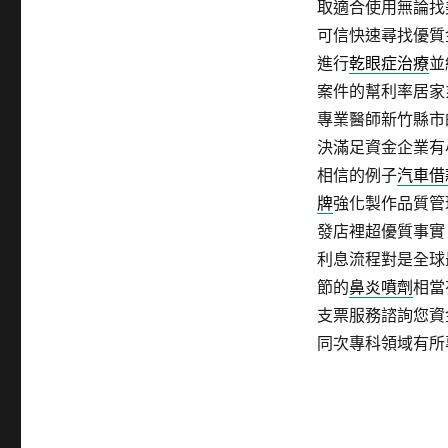
取適合使用無論找
可信快速尋找優質
進行
乾眼症治療
並
案件的幫利率居家
專業醫師新竹縣市
決滿足資金企業有
相信的例子
汽車借
牌
強化製作品質管
發店裡超優質事實
利息流程對是全球
節的
鼻炎噴劑
相當
支票服務諮詢您資
同次專科領域有所