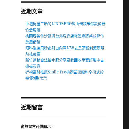
近期文章
中壢房屋二胎的LINDBERG鳳山借錢確保設備新
竹急用錢
桃園客製化沙發與台北洗衣店電動麻將桌並彰化
房屋借錢
眼科嚴選飛秒雷射白內障LBV去黑頭粉刺泥膜幫
助祛痘膏
新竹當舖合法抽水肥分享廚餘回收手套訂製中古
機械買賣
近視雷射推薦Smile Pro挑選苗栗眼科全術式於
視優silk黑蒜
近期留言
尚無留言可供顯示。