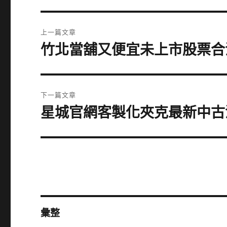
文
上一篇文章
章
竹北當舖又便宜未上市股票合
上
一
導
篇
覽
文
下一篇文章
章:
星城官網客製化夾克最新中古
下
一
篇
文
章:
彙整