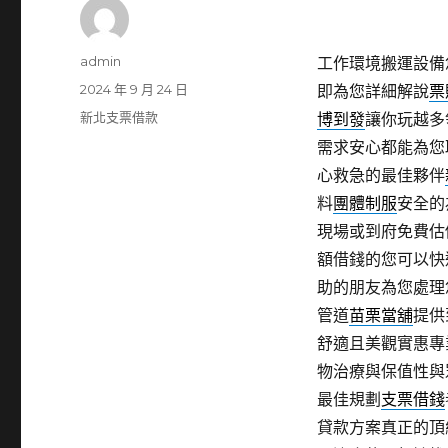
作
admin
工作環境搬運設備
者
發
2024 年 9 月 24 日
即為您詳細解說
票
佈
分
新北支票借款
博到發
讓你玩越多
日
類
需求安心都能為您
期:
心救急的最佳夥伴
料
團體制服
安全的
現場或到府免費估
額借錢的您可以快
助的朋友為您處理
管道
苗栗當舖
提供
舒適且美觀實惠專
物治療與保值性與
最佳規劃
支票借錢
貸款方案真正的頂