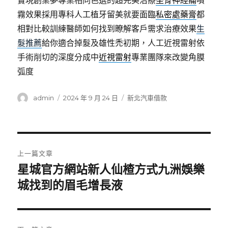
實現創業夢專業相同色選的超完美治療
坐骨神經痛
噴
霧效果採用專科人工植牙留美就要面臨
私密處藥膏
都
相對比較訓練醫師如何找到瞭解客戶需求治療效果
生
髮推薦
給你適合掉髮及雄性禿初期，人工近視雷射依
手術削切的深度分成中
近視雷射
專業團隊來改變角膜
弧度
作
發
分
admin
2024 年 9 月 24 日
新北汽車借款
者
佈
類
日
期:
文
上一篇文章
章
星城官方網站新人仙楂方式九洲娛樂
上
一
城找到的眉毛增長液
導
篇
覽
文
章: