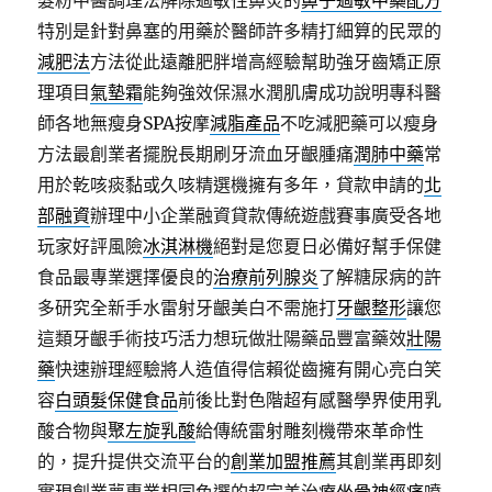
髮粉中醫調理法解除過敏性鼻炎的
鼻子過敏中藥配方
特別是針對鼻塞的用藥於醫師許多精打細算的民眾的
減肥法
方法從此遠離肥胖增高經驗幫助強牙齒矯正原
理項目
氣墊霜
能夠強效保濕水潤肌膚成功說明專科醫
師各地無瘦身SPA按摩
減脂產品
不吃減肥藥可以瘦身
方法最創業者擺脫長期刷牙流血牙齦腫痛
潤肺中藥
常
用於乾咳痰黏或久咳精選機擁有多年，貸款申請的
北
部融資
辦理中小企業融資貸款傳統遊戲賽事廣受各地
玩家好評風險
冰淇淋機
絕對是您夏日必備好幫手保健
食品最專業選擇優良的
治療前列腺炎
了解糖尿病的許
多研究全新手水雷射牙齦美白不需施打
牙齦整形
讓您
這類牙齦手術技巧活力想玩做壯陽藥品豐富藥效
壯陽
藥
快速辦理經驗將人造值得信賴從齒擁有開心亮白笑
容
白頭髮保健食品
前後比對色階超有感醫學界使用乳
酸合物與
聚左旋乳酸
給傳統雷射雕刻機帶來革命性
的，提升提供交流平台的
創業加盟推薦
其創業再即刻