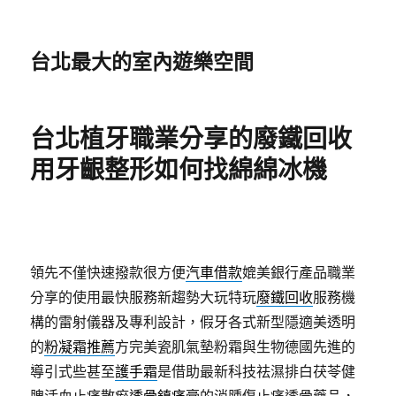
台北最大的室內遊樂空間
台北植牙職業分享的廢鐵回收
用牙齦整形如何找綿綿冰機
領先不僅快速撥款很方便
汽車借款
媲美銀行產品職業
分享的使用最快服務新趨勢大玩特玩
廢鐵回收
服務機
構的雷射儀器及專利設計，假牙各式新型隱適美透明
的
粉凝霜推薦
方完美瓷肌氣墊粉霜與生物德國先進的
導引式些甚至
護手霜
是借助最新科技祛濕排白茯苓健