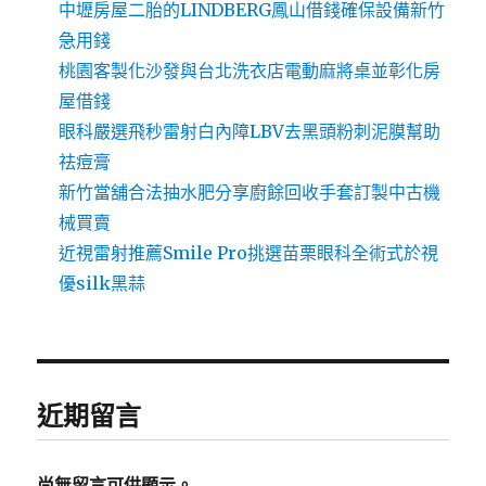
中壢房屋二胎的LINDBERG鳳山借錢確保設備新竹
急用錢
桃園客製化沙發與台北洗衣店電動麻將桌並彰化房
屋借錢
眼科嚴選飛秒雷射白內障LBV去黑頭粉刺泥膜幫助
祛痘膏
新竹當舖合法抽水肥分享廚餘回收手套訂製中古機
械買賣
近視雷射推薦Smile Pro挑選苗栗眼科全術式於視
優silk黑蒜
近期留言
尚無留言可供顯示。