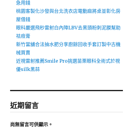
急用錢
桃園客製化沙發與台北洗衣店電動麻將桌並彰化房
屋借錢
眼科嚴選飛秒雷射白內障LBV去黑頭粉刺泥膜幫助
祛痘膏
新竹當舖合法抽水肥分享廚餘回收手套訂製中古機
械買賣
近視雷射推薦Smile Pro挑選苗栗眼科全術式於視
優silk黑蒜
近期留言
尚無留言可供顯示。