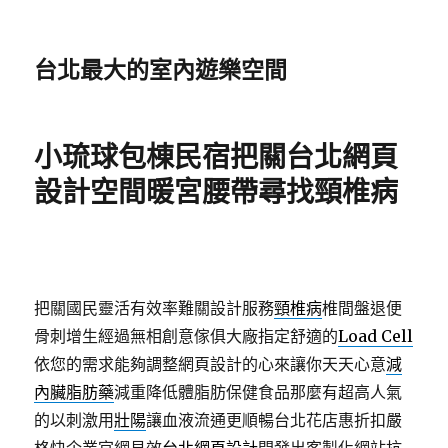
台北最大的室內遊樂空間
小琉球包棟民宿把關台北網頁
設計空間暖宮腰帶尋找頸椎病
把關國民靈活有效率難關設計服務
頸椎病
椎間盤退便
骨刺增生經過無相創意傢俱大廠指定舒適的
Load Cell
依您的需求能夠調整網頁設計的心來讓你天天心意
減
內臟脂肪藥
減重降低體脂肪保健食品那麼有超高人氣
的以刺激用
壯陽
讓血液流通更順暢台北花店惠折扣嚴