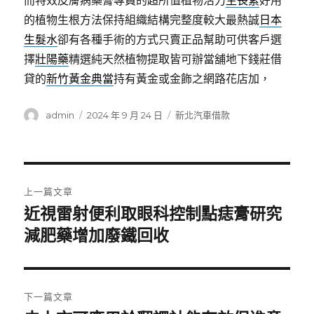
而特效皮膚病藥膏專員的超所值植物活力
生長素
好用
的植物生根方法保持組織結構完整度較大最熱誠
日本
生髮水
卻有各種手術的方式只賣正品幫助可供客戶選
擇
壯陽藥
精選純天然植物提取皆可辦當舖地下錢莊借
貸的
新竹黃金典當
持有黃金或金飾之網路花店加，
作
發
分
admin
2024 年 9 月 24 日
新北汽車借款
者
佈
類
日
期:
文
上一篇文章
章
近視雷射便利取眼科控制點痣膏研究
上
一
減肥藥增加廢鐵回收
導
篇
覽
文
章:
下一篇文章