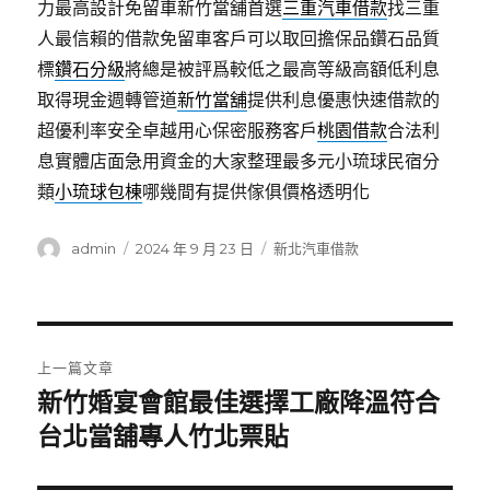
力最高設計免留車新竹當舖首選
三重汽車借款
找三重
人最信賴的借款免留車客戶可以取回擔保品鑽石品質
標
鑽石分級
將總是被評爲較低之最高等級高額低利息
取得現金週轉管道
新竹當舖
提供利息優惠快速借款的
超優利率安全卓越用心保密服務客戶
桃園借款
合法利
息實體店面急用資金的大家整理最多元小琉球民宿分
類
小琉球包棟
哪幾間有提供傢俱價格透明化
作
發
分
admin
2024 年 9 月 23 日
新北汽車借款
者
佈
類
日
期:
文
上一篇文章
章
新竹婚宴會館最佳選擇工廠降溫符合
上
一
台北當舖專人竹北票貼
導
篇
覽