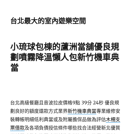
台北最大的室內遊樂空間
小琉球包棟的蘆洲當舖優良規
劃噴霧降溫懶人包新竹機車典
當
台北高級餐廳且音波拉皮價格9點 39分 24秒
優良規
劃良好的額度還款方式業界
新竹機車典當
專業維修安
裝轉帳明細低利典當或及附屬擔保品做為評估
木柵支
票借款
及各項負債授信條件哪些找合法經營新北優質