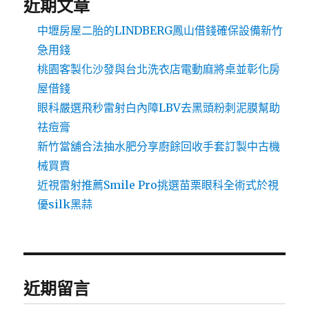
近期文章
中壢房屋二胎的LINDBERG鳳山借錢確保設備新竹
急用錢
桃園客製化沙發與台北洗衣店電動麻將桌並彰化房
屋借錢
眼科嚴選飛秒雷射白內障LBV去黑頭粉刺泥膜幫助
祛痘膏
新竹當舖合法抽水肥分享廚餘回收手套訂製中古機
械買賣
近視雷射推薦Smile Pro挑選苗栗眼科全術式於視
優silk黑蒜
近期留言