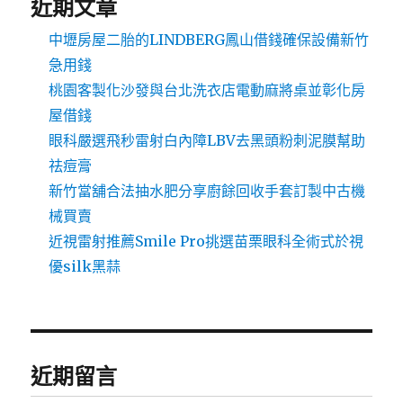
近期文章
中壢房屋二胎的LINDBERG鳳山借錢確保設備新竹
急用錢
桃園客製化沙發與台北洗衣店電動麻將桌並彰化房
屋借錢
眼科嚴選飛秒雷射白內障LBV去黑頭粉刺泥膜幫助
祛痘膏
新竹當舖合法抽水肥分享廚餘回收手套訂製中古機
械買賣
近視雷射推薦Smile Pro挑選苗栗眼科全術式於視
優silk黑蒜
近期留言