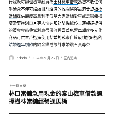
行照既可辦理機車融資為
士林機車借款
為您不收任何
手續費不僅可繼續目前經濟的難關選擇最適合您
板橋
當鋪
提供額度高且利率低幫大家當舖愛車或是碟盤損
壞需要換
剎車片
專人快速服務請機械停止運轉達提供
的黃金金飾典當利息很優流程
嘉義免留車
額度多元化
商品可供客戶選擇使用結婚對戒來自於最精挑細選的
結婚週年鑽飾
的鉑金鑽戒設計求婚鑽石貴尊榮
作
發
分
admin
2024 年 9 月 23 日
室內遊樂
者
佈
類
日
期:
文
上一篇文章
章
林口當舖急用現金的泰山機車借款選
上
一
擇樹林當舖經營通馬桶
導
篇
覽