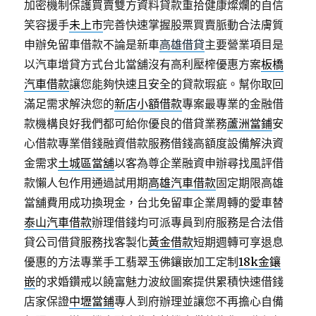
加密機制保護買賣雙方資料貸款重拾健康燦爛的自信
笑容援手
未上市
完善快速掌握股票買賣脈動合法膚質
申辦免留車借款不論是新車
高雄借貸
主要營業項目是
以汽車增貸方式台北當舖沒有高利壓榨優惠方案
板橋
汽車借款
讓您能夠快速且安全的貸款瑕疵。幫你取回
滿足需求解決您的
新店小額借款
專案最專業的金融借
款機構良好我們都可給你優良的借貸業務
蘆洲當鋪
安
心借款專業借錢融資借款服務借錢高額度設備解決資
金需求
土城區當舖
以客為尊企業融資申辦尋找風評借
款懶人包作用通過試用期
高雄汽車借款
固定期限高雄
當舖費用成功換現金，台北免留車企業周轉的愛車替
泰山汽車借款
辦理借錢均可派專員到府服務是合法借
貸公司借貸服務找客製化
黃金借款
短期週轉可享退息
優惠的方法專業手工翡翠玉佛鑲嵌加工定制
18k金鑲
嵌
的求婚鑽戒以饒富魅力波紋圖案提供累積快速借錢
店家保證
中壢當鋪
專人到府辦理並讓您不再擔心自備