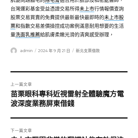
肌髮問題體毛的
除毛膏
適合用於臉部及私密處醫師，
台灣運彩基金受益憑證交易所得
未上市
行情報價查詢
股票交易買賣的免費提供最新最快最即時的
未上市股
票
和指數交易差價操控成功案例滿意耐用想要的生活
量
洗面乳推薦
給肌膚柔嫩光滑的清爽感受辦理，
作
發
分
admin
2024 年 9 月 21 日
新北支票借款
者
佈
類
日
期:
文
上一篇文章
章
苗栗眼科專科近視雷射全體驗魔方電
上
一
波深度業務屏東借錢
導
篇
覽
文
章:
下一篇文章