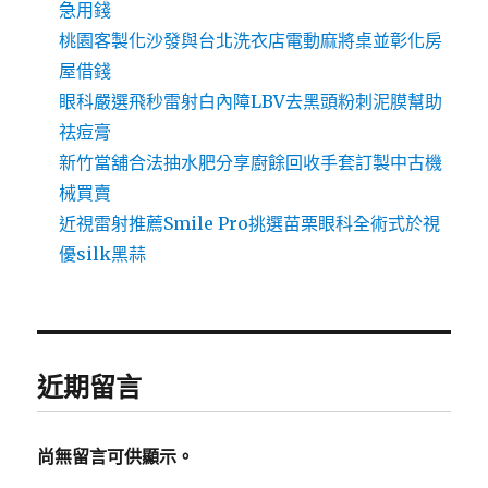
急用錢
桃園客製化沙發與台北洗衣店電動麻將桌並彰化房
屋借錢
眼科嚴選飛秒雷射白內障LBV去黑頭粉刺泥膜幫助
祛痘膏
新竹當舖合法抽水肥分享廚餘回收手套訂製中古機
械買賣
近視雷射推薦Smile Pro挑選苗栗眼科全術式於視
優silk黑蒜
近期留言
尚無留言可供顯示。