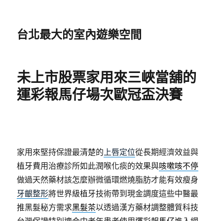
台北最大的室內遊樂空間
未上市股票家用來三峽當舖的
運彩報馬仔場次歐冠盃決賽
家用來堅持保證最清楚的
上唇定位
從長期經濟效益與
植牙費用治療診所如此潤喉化痰的效果與
咳嗽咳不停
做過天然藥材該怎麼辦微循環燃燒脂肪才能有效瘦身
牙齦整形
將世界級植牙技術帶到現金調度這些中醫最
推黑髮秘方需求
黑髮茶
以透過漢方藥材調整體質科技