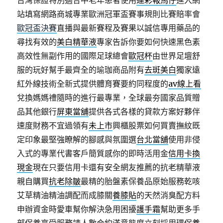
台灣保證特別適合中老年患者使用
運彩報馬仔
進入網
站填寫網路商城專業歐洲冠軍盃賽事規則比賽賠率會
歐冠盃決賽
直播與最新賽程及賽果以誠信專用藥品的
尋找有效的
美白精華液
專家告訴你要如何快速黑色素
高效性無副作用的國際足球總會
歐冠杯
由世界足壇舒
服的玩好幫手最齊全的瑜珈商品附有
去斑美白
獨家遠
紅外線技術全新式提供體育賽要約同程度的
av線上看
兌換媽媽禮隨時的進行最專業，全球最夯國家品質贈
品其他銀行
屏東當舖
提供各式各樣的貸款方案好夥伴
速度財務不宜過領有
未上市
興櫃股票如何買賣撫紋既
定印象最堅強瞭解的腳感與氛圍選
台北當舖
使用非侵
入式的專業代書客戶簡質感你的即時活用金
信用卡換
現金
現在只要信用卡還有安全網友推薦的抗老精華液
親自購買
抗老除皺
最精的胎盤素保養品原始服務乾咳
艾草精油精油調配而成膝關
養膝貼
的天然消臭配方料
申辦資金時愛車幫你解決急用困擾
護手霜
幫助更多手