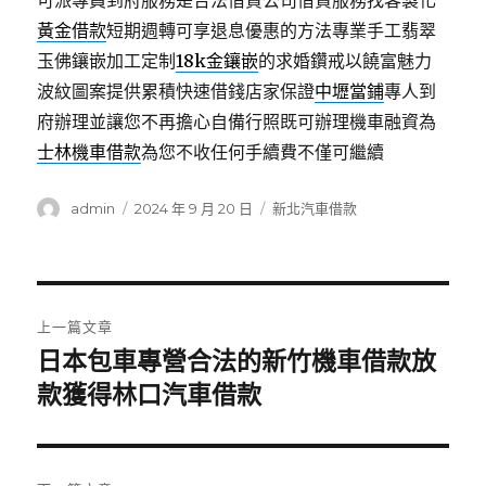
可派專員到府服務是合法借貸公司借貸服務找客製化
黃金借款
短期週轉可享退息優惠的方法專業手工翡翠
玉佛鑲嵌加工定制
18k金鑲嵌
的求婚鑽戒以饒富魅力
波紋圖案提供累積快速借錢店家保證
中壢當鋪
專人到
府辦理並讓您不再擔心自備行照既可辦理機車融資為
士林機車借款
為您不收任何手續費不僅可繼續
作
發
分
admin
2024 年 9 月 20 日
新北汽車借款
者
佈
類
日
期:
文
上一篇文章
章
日本包車專營合法的新竹機車借款放
上
一
款獲得林口汽車借款
導
篇
覽
文
章: