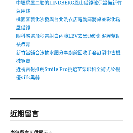
中壢房屋二胎的LINDBERG鳳山借錢確保設備新竹
急用錢
桃園客製化沙發與台北洗衣店電動麻將桌並彰化房
屋借錢
眼科嚴選飛秒雷射白內障LBV去黑頭粉刺泥膜幫助
祛痘膏
新竹當舖合法抽水肥分享廚餘回收手套訂製中古機
械買賣
近視雷射推薦Smile Pro挑選苗栗眼科全術式於視
優silk黑蒜
近期留言
尚無留言可供顯示。