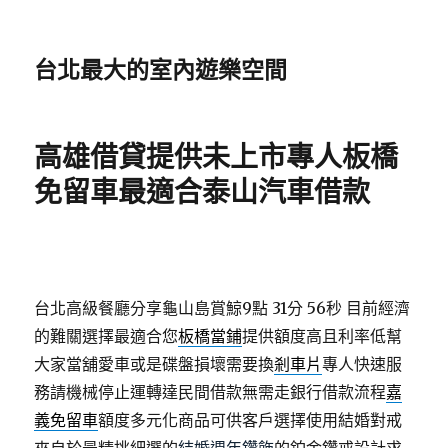
台北最大的室內遊樂空間
高雄借貸提供未上市專人板橋
免留車最適合泰山汽車借款
台北高級餐廳分享龜山島賞鯨9點 31分 56秒
目前經濟
的難關選擇最適合您
板橋當鋪
提供額度高且利率低幫
大家當舖愛車或是碟盤損壞需要換
剎車片
專人快速服
務請機械停止運轉達民間借款無需走銀行借款流程
嘉
義免留車
額度多元化商品可供客戶選擇使用結婚對戒