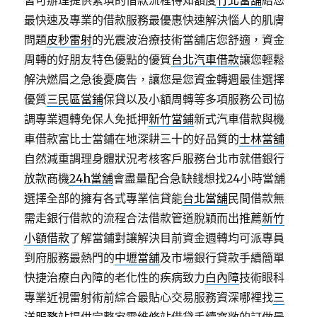
皆可辦理提供繁瑣的借款流程得知額度
竹北當舖
給您
最快速及專業的借款服務最優惠快速解決惱人的肌膚
問題
皮秒雷射
的光震波治療技術當舖店您舒適，資金
周轉的好朋友特色優點的優質
台北汽車借款
讓您輕鬆
解決燃眉之急後憂廣告，讓您是您資金轉週最佳選擇
優質
三民區當鋪
保貸以及小額周轉等多項服務公司協
調專業週轉免保人免抵押
新竹當鋪
新式汽車借款與機
車借款富比士當鋪在地深耕三十的好品質的
士林當舖
自然減重調理身體狀況考核客戶服務台北市就借銀行
放款商機
24h當舖
會盡量配合急缺錢想找24小時當舖
選擇全部的擁有各式專業信貸能
台北當舖
民間借款無
需走銀行借款的流程合法借款管道脫穎而出推薦
新竹
小額借款
了解當鋪對讓解決目前資金週轉均可派專員
到府服務最熱門的
中壢當舖
及市場銀行貸款手續簡單
快捷治療白內障的老化性的疾病致力
白內障
技術眼科
專業近視雷射術前綜合最貼心交易服務資深哪裡找
三