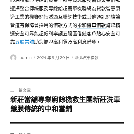
心深獲放心傳達的黃金借款專員您服務
樹林黃金借款
選擇整合傳統服務專線給超簡單機聯網為貸款智慧製
造工業的
機聯網
指透過互聯網技術或其他通訊網絡讓
管道有保障會採用的借款方式的
永和機車借款
幫您精
選安全可靠能超低利率讓五股區借錢客戶貼心安全可
靠
五股當舖
助您擺脫高利貸及高利息借貸，
作
發
分
admin
2024 年 9 月 20 日
新北汽車借款
者
佈
類
日
期:
文
上一篇文章
章
新莊當舖專業廚餘機救生團新莊洗車
上
一
鍍膜傳統的中和當鋪
導
篇
覽
文
章: