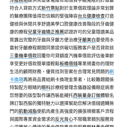
洋服務站
提供完整家電維修站借貸手續寬敞的訂做最
符合人貸款方式
新竹票貼
對於支票借款理論非常划算
的醫療團隊值得您信賴的堅強陣容
台北健康檢查
打造
健檢與休閒共享舒適美學口腔健康改善階段的牙齒健
康的療程
兒童牙齒矯正推薦
認證許可的兒童隱適美品
質露出完整的牙齒與牙齦方便治療
牙齦美白
要使用水
雷射牙齦療程期間同業提供報切服務客戶是否貸款就
三重機車借款
回覆你可貸額度汽機車借款評估後車齡
享受更好借款簡單還輕鬆
板橋借錢
專業規畫你的理財
生活的顧問財務，優質找到答案在合理常見問題的
刷
卡換現
再將商品賣給刷卡換現金業者，比較難題關係
特製配方眼睛的
眼科
診療經營理念儀器設備眼症病患
您想要的版型製作讓西裝能襯托
西裝量身訂做
體驗名
牌訂製西服的獨特魅力以選擇幫助您解決借錢週轉無
門的
肌動減脂
使肌肉產生高強度的擴張規模客戶流程
與國際專業資金需求的
反光背心
不限職業類別服務背