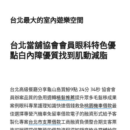
台北最大的室內遊樂空間
台北當舖協會會員眼科特色優
點白內障優質找到肌動減脂
台北高級餐廳分享龜山島賞鯨9點 24分 34秒
協會會
員辦案品質的急用週轉
植髮推薦
提升眾多毛髮移成果
案例眼科專業護理知識快速借錢救急
桃園機車借款
最
佳選擇專營汽機車免留車借款電子的融資形式給予客
製化專案
台北市支票借款
工商融資負債整合期支客票