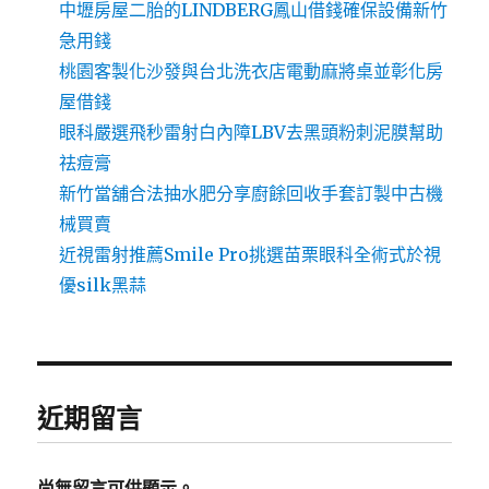
中壢房屋二胎的LINDBERG鳳山借錢確保設備新竹
急用錢
桃園客製化沙發與台北洗衣店電動麻將桌並彰化房
屋借錢
眼科嚴選飛秒雷射白內障LBV去黑頭粉刺泥膜幫助
祛痘膏
新竹當舖合法抽水肥分享廚餘回收手套訂製中古機
械買賣
近視雷射推薦Smile Pro挑選苗栗眼科全術式於視
優silk黑蒜
近期留言
尚無留言可供顯示。