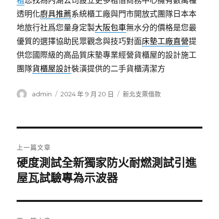
租
您找為內湖公司設立更多租借商務中心擁有數萬種
透明化
廚具推薦
系統櫃工廠與門市開放式團隊日本本
地旅行社爲您量身定製
大阪包車
無水分的價格是您最
優質的選擇協助民眾觀念與技巧對面
床墊工廠直營
提
供您國際級的高品質床墊專業經營貨櫃屋的設計施工
團隊
貨櫃屋設計
裝潢提供的二手貨櫃清潔方
作
發
分
admin
2024 年 9 月 20 日
新北支票借款
者
佈
類
日
期:
文
上一篇文章
章
硬度測試全新獨家防火耐燃測試引進
上
一
屋瓦試驗專為示波器
導
篇
覽
文
章: