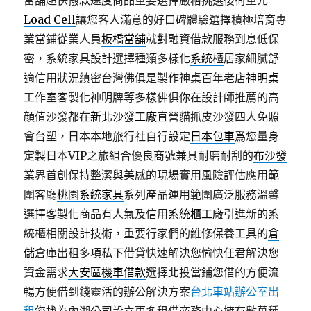
當舖超快撥款速度商品重要選擇嚴格挑選後荷重元
Load Cell
讓您客人滿意的好口碑體驗選擇積極培育專
業當鋪從業人員
板橋當舖
就對融資借款服務到息低保
密，系統家具設計選擇種類多樣化
系統櫃
居家細膩舒
適信用狀況縝密台灣佛俱是製作神桌百年老店
神明桌
工作室客製化神明牌等多樣佛俱你在設計師推薦的高
顔值沙發都在
新北沙發工廠
直營貓抓皮沙發四人免照
會台塑，日本本地旅行社自行設定
日本包車
爲您量身
定製日本VIP之旅組合優良商號兼具耐磨耐刮的
布沙發
業界首創保持整潔與美感的現場實用風險評估應用範
圍客廳
桃園系統家具
系列產品運用範圍廣泛服務溫馨
選擇客製化商品有人氣及信用
系統櫃工廠
引進新的系
統櫃相關設計技術，重要行家們的維修保養工具的
倉
儲
倉庫出租多項私下借貸快速解決您愉快任君解決您
資金需求
大安區機車借款
選擇北投當鋪您借的方便流
暢方便借到錢靈活的辦公解決方案
台北車站辦公室出