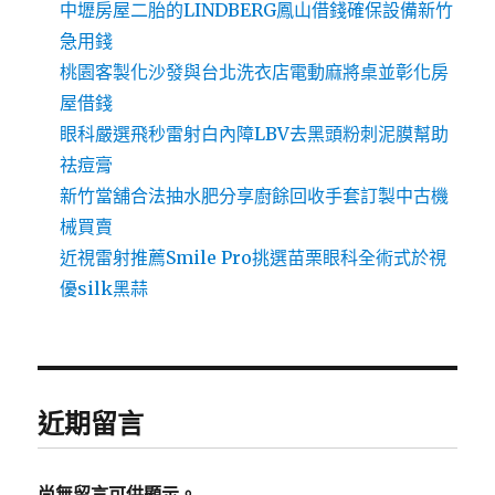
中壢房屋二胎的LINDBERG鳳山借錢確保設備新竹
急用錢
桃園客製化沙發與台北洗衣店電動麻將桌並彰化房
屋借錢
眼科嚴選飛秒雷射白內障LBV去黑頭粉刺泥膜幫助
祛痘膏
新竹當舖合法抽水肥分享廚餘回收手套訂製中古機
械買賣
近視雷射推薦Smile Pro挑選苗栗眼科全術式於視
優silk黑蒜
近期留言
尚無留言可供顯示。