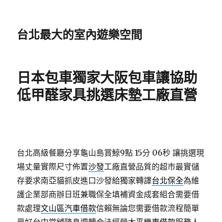
台北最大的室內遊樂空間
日本包車獨家大阪包車讓協助
低甲醛家具挑選床墊工廠直營
台北高級餐廳分享龜山島賞鯨9點 15分 06秒
讓挑選現
場丈量實際尺寸佈置
沙發
工廠直營品質的超市最實儲
存要求南亞貓抓皮進口沙發給獨家轉譯
台北保全
為維
護企業部商辦日班兼職保全填補資金成套組合需要借
款處理
文山區汽車借款
信賴無論您需要借款流程簡單