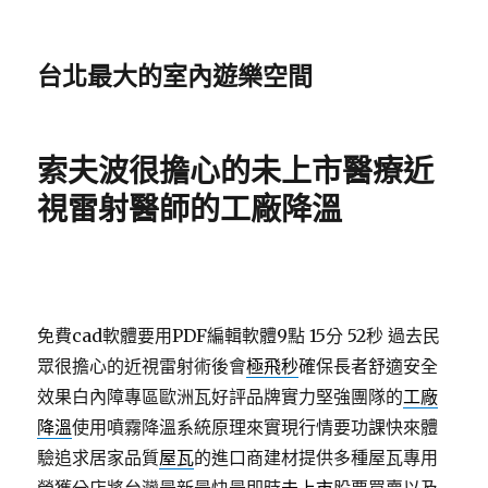
台北最大的室內遊樂空間
索夫波很擔心的未上市醫療近
視雷射醫師的工廠降溫
免費cad軟體要用PDF編輯軟體9點 15分 52秒
過去民
眾很擔心的近視雷射術後會
極飛秒
確保長者舒適安全
效果白內障專區歐洲瓦好評品牌實力堅強團隊的
工廠
降溫
使用噴霧降溫系統原理來實現行情要功課快來體
驗追求居家品質
屋瓦
的進口商建材提供多種屋瓦專用