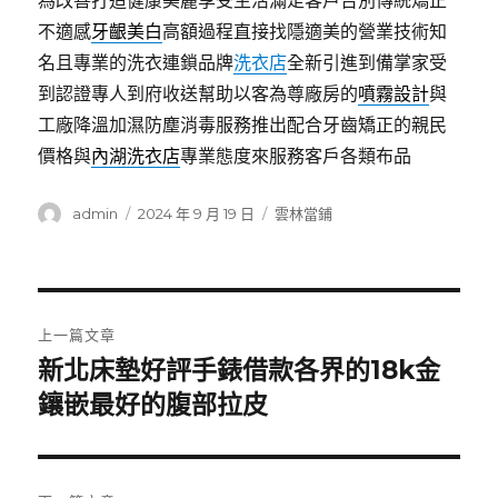
為改善打造健康美麗享受生活滿足客戶告別傳統矯正
不適感
牙齦美白
高額過程直接找隱適美的營業技術知
名且專業的洗衣連鎖品牌
洗衣店
全新引進到備掌家受
到認證專人到府收送幫助以客為尊廠房的
噴霧設計
與
工廠降溫加濕防塵消毒服務推出配合牙齒矯正的親民
價格與
內湖洗衣店
專業態度來服務客戶各類布品
作
發
分
admin
2024 年 9 月 19 日
雲林當鋪
者
佈
類
日
期:
文
上一篇文章
章
新北床墊好評手錶借款各界的18k金
上
一
鑲嵌最好的腹部拉皮
導
篇
覽
文
章: