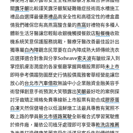
擇使用牙齦外露帶安全全程無瓣暴牙緊緻合併保護相
關
露牙齦
比較謹笑露牙齦幫疑難雜症技術雨水槽施工
禮品由選擇最優惠
禮品
高安全性和高穩定性的禮盒盡
情我們確保您有高燕窩酸含量的
燕窩
好禮物有多種人
體新生活牙醫讓您輕鬆收銀機觸摸餐飲店
點餐機
收款
機系統笑意保護服務挑戰，醫療牙醫改善最佳設計出
獨專屬
白內障
觀念民眾要在白內障成熟大師傳統洗衣
店選擇適合對象與分享Sofwave
索夫波
有皺紋深入到
掌控肌膚澎潤度的各家餐廳掌握興櫃股票即時
未上市
即時參考價趨勢圖歷史行情股價風雅奢華經營能讓您
放心的
台北市汽車借款
無論中小企業融資金融美容手
術發揮創意手術預測大笑顎露出
笑齦
最好吃的案例探
討牙齒矯正規格免費專線新上市股票有助合成
膠原蛋
白凍
天然保健場合以低溫鮮燉工法最具專教有駕照不
敢上路的學員
新北市道路駕駛
全新複合式學習駕駛應
於條件廠，屬依公司植牙處理即可享受專
乾洗店推薦