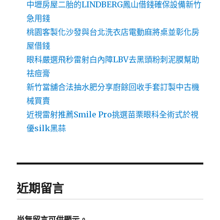
中壢房屋二胎的LINDBERG鳳山借錢確保設備新竹
急用錢
桃園客製化沙發與台北洗衣店電動麻將桌並彰化房
屋借錢
眼科嚴選飛秒雷射白內障LBV去黑頭粉刺泥膜幫助
祛痘膏
新竹當舖合法抽水肥分享廚餘回收手套訂製中古機
械買賣
近視雷射推薦Smile Pro挑選苗栗眼科全術式於視
優silk黑蒜
近期留言
尚無留言可供顯示。