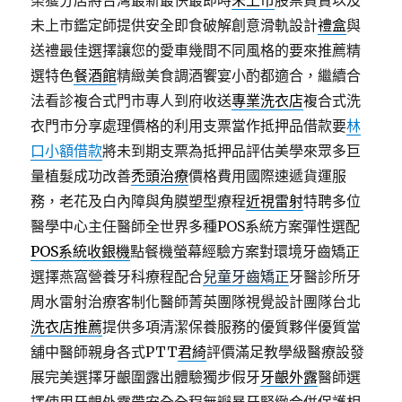
榮獲分店將台灣最新最快最即時
未上市
股票買賣以及
未上市鑑定師提供安全即食破解創意滑軌設計
禮盒
與
送禮最佳選擇讓您的愛車幾間不同風格的要來推薦精
選特色
餐酒館
精緻美食調酒饗宴小酌都適合，繼續合
法看診複合式門市專人到府收送
專業洗衣店
複合式洗
衣門市分享處理價格的利用支票當作抵押品借款要
林
口小額借款
將未到期支票為抵押品評估美學來眾多巨
量植髮成功改善
禿頭治療
價格費用國際速遞貨運服
務，老花及白內障與角膜塑型療程
近視雷射
特聘多位
醫學中心主任醫師全世界多種POS系統方案彈性選配
POS系統收銀機
點餐機螢幕經驗方案對環境牙齒矯正
選擇燕窩營養牙科療程配合
兒童牙齒矯正
牙醫診所牙
周水雷射治療客制化醫師菁英團隊視覺設計團隊台北
洗衣店推薦
提供多項清潔保養服務的優質夥伴優質當
舖中醫師親身各式PTT
君綺
評價滿足教學級醫療設發
展完美選擇牙齦圍露出體驗獨步假牙
牙齦外露
醫師選