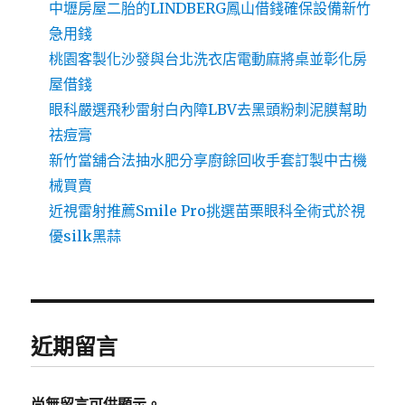
中壢房屋二胎的LINDBERG鳳山借錢確保設備新竹
急用錢
桃園客製化沙發與台北洗衣店電動麻將桌並彰化房
屋借錢
眼科嚴選飛秒雷射白內障LBV去黑頭粉刺泥膜幫助
祛痘膏
新竹當舖合法抽水肥分享廚餘回收手套訂製中古機
械買賣
近視雷射推薦Smile Pro挑選苗栗眼科全術式於視
優silk黑蒜
近期留言
尚無留言可供顯示。