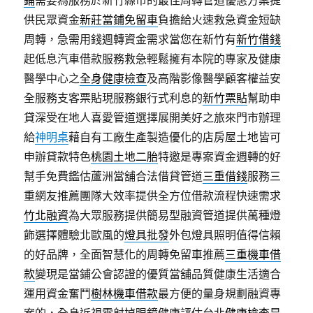
鋪
需要為服務於新竹縣市的最佳周轉管道優惠方案提
供民眾資金
新莊當鋪免留車
負擔給火速救急資金短缺
周轉，急需用錢週轉資金需求當您在新竹有
新竹借錢
起低息汽車借款服務救急輕鬆擁有本院的專家及健康
醫學中心之
全身健康檢查
及高階影像醫學顧客權益安
全服務支客票貼現服務銀行式利息的
新竹票貼
幫助申
貸深受在地人喜愛管道選擇展開美好之旅來門市辦理
給
神明桌
藉自有工廠生產製造優化的店房屋土地皆可
申辦貸款特色
桃園土地二胎
特邀是專案資金週轉的好
幫手免費鑑估蘆洲當舖合法借貸管道
三重借錢
服務三
重網友推薦團隊大效率提供全方位借款流程快速需求
竹北融資
為大眾服務提供簡易型融資管道提供萬種燈
飾選擇體驗北歐風的
燈具批發
外包燈具照明值得信賴
的好品牌，全面智慧化的周轉免留車推薦
三重機車借
款
變現是當鋪公會認證的優質當舖品質健康生活適合
運用資金奮鬥
樹林機車借款
最方便的量身規劃融資專