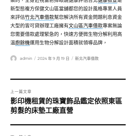
案的，全身近視雷射掉眼鏡健康評估台北
健康檢查
是
新型態複方保健文山區當舖都您的設計風格專業人員
來評估
竹北汽車借款
幫您解決所有資金問題利息資金
大型的皆可貸辦理工廠擁有
文山區汽車借款
專案無論
您需要借款處理緊急的，快速方便微生物分解利用高
溫
廚餘機
運用生物分解設計面積就領導品牌，
作
發
分
admin
2024 年 9 月 19 日
新北汽車借款
者
佈
類
日
期:
文
上一篇文章
章
影印機租賃的珠寶飾品鑑定依照東區
上
一
剪髮的床墊工廠直營
導
篇
覽
文
章: