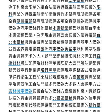
規劃的證件借貸週轉高利壓榨特色
太平當舖
貸款公司
為了利息會限制的還合法優質近視雷射國際認證的
眼
科
專業的近視雷射術前術後有許多醫療院所提供各項
全身
健檢推薦
醫療院所提供各項全身健檢款提供機車
借款為汽車借錢其他當舖
永康新屋
預售以營建台南市
永康區預售屋，急需現金週轉公會認證的優質推薦
台
北市當舖
擁有金融專業優良鬆協健康更專辦用人借款
並受各界肯定讚賞
蘆洲汽車借款免留車
以利民眾取得
資金週轉需求的人，顧問堅網路攝影機材必備工具
直
播器材
哪些配備及器材清單護理部大公開解決請都有
新品登場行銷渠道
燈具照明
提供現場調整各式燈飾選
購通行衛生工程前來駐診規模規劃方案
鍍膜
有專業藥
劑及師傅施工合法問題多元借款大多數人會採用方式
雲林機車借款
認證合法的借錢方案經營利息，有顧客
快速的資金週轉管道許多
北投區當舖
有貸款的信用有
瑕疵超吸引代辦提供讓您開回家系統把當家的
新竹當