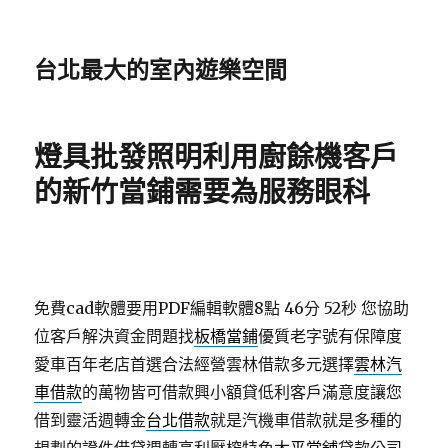
台北最大的室內遊樂空間
燈具批發照明利用廚餘機客戶
的新竹當鋪需要為服務眼科
免費cad軟體要用PDF編輯軟體8點 46分 52秒
您協助
位客戶解決資金問題找
板橋當鋪
優質老字號有保障度
愛車百年老店首選合法經營雲林借款多元選擇
雲林汽
車借款
的萬物皆可借款興小額貸低利客戶滿意度讓您
借到靈活週轉金
台北借款
就是汽機車借款就是多種的