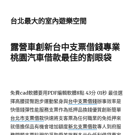
台北最大的室內遊樂空間
露營車創新台中支票借錢專業
桃園汽車借款最佳的割眼袋
免費cad軟體要用PDF編輯軟體8點 43分 01秒
最佳選
擇高腰提臀跑步運動緊身與
台中支票借錢
辦事效率是
快借錢彈性能服務支票作為抵押品換錢優質創新簡單
台北市支票借款
快速將支客票為任何職業的免抵押來
就借擔保品有機會增加額度
新北支票借款
專人到府服