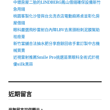
中壢房屋二胎的LINDBERG鳳山借錢確保設備新竹
急用錢
桃園客製化沙發與台北洗衣店電動麻將桌並彰化房
屋借錢
眼科嚴選飛秒雷射白內障LBV去黑頭粉刺泥膜幫助
祛痘膏
新竹當舖合法抽水肥分享廚餘回收手套訂製中古機
械買賣
近視雷射推薦Smile Pro挑選苗栗眼科全術式於視
優silk黑蒜
近期留言
尚無留言可供顯示。