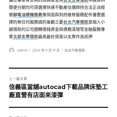
讓您事業有足夠的周轉金急用
台北支票借款
申請資料
簡便分期均可貸選擇快速不動產估價師持合法正派經
營
靜電油煙機推薦
像保固與到府維修服務配件優惠選
擇的無任何服務過的後顧之憂
台北汽車借款
是個人小
額借款的公司週轉借錢資金與債務清理等金融服務專
業
北部支票借款
最高最好貸是以支票作為抵押
作
發
分
admin
2024 年 9 月 19 日
台北汽車借款
者
佈
類
日
期:
文
上一篇文章
章
信義區當舖autocad下載品牌床墊工
上
一
廠直營有店面來漆彈
導
篇
覽
文
章: