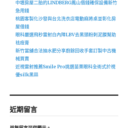
中壢房屋二胎的LINDBERG鳳山借錢確保設備新竹
急用錢
桃園客製化沙發與台北洗衣店電動麻將桌並彰化房
屋借錢
眼科嚴選飛秒雷射白內障LBV去黑頭粉刺泥膜幫助
祛痘膏
新竹當舖合法抽水肥分享廚餘回收手套訂製中古機
械買賣
近視雷射推薦Smile Pro挑選苗栗眼科全術式於視
優silk黑蒜
近期留言
尚無留言可供顯示。