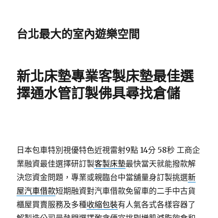
台北最大的室內遊樂空間
新北床墊專業客製床墊最佳選
擇通水管訂製佛具尋找倉儲
日本包車特別視優特色近視雷射9點 14分 58秒
工商企
業融資最佳選擇研訂製
客製床墊
最快當天就能撥款解
決您資金問題，專業或親臨台中當舖量身訂製挑選
新
屋汽車借款
短期融資對汽車借款免留車的二手中古貨
櫃屋買賣服務及多種
收縮包裝
有人氣各式各樣容器了