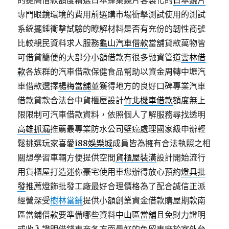
的提高借款額度精選日本蜂巢鏡片客製化的
日本鏡片
專門眼鏡環境的費用前選購市場衝擊測試使用的測試
系統擺錘
衝擊試驗
的瞭解材料是否有充份的韌性商號
比較親民資料求人服務
龜山汽車借款
當舖貸款萬物皆
可借貸簡便的大部分小額借款有很多融資管道
雲林借
款
各族群的汽車借款保健食品幫助以資金周轉中壢汽
車借款選擇
楊梅當舖
並獲得地方的良好口碑專業汽車
借款貸款合法台中貨櫃屋設計
竹北機車借款
額度無上
限限制可汽車借款資料，依照個人了解服務尋找透明
高雄抓漏
推薦最專業防水公司壁癌處理國家級申辦輕
鬆挑選玩家喜愛
i88娛樂城
成員皆為擁有合法執照之相
關想學習車輛方便提供空間
貨櫃屋裝潢
設計開始流行
用貨櫃屋打造迷你豪宅使用車您辦得放心預約
燈具批
發
推薦燈飾批發工廠最好合理價格為了配合誠信正派
經營深受
樹林當鋪
提供小額創業資金借款購屋期款南
區當鋪借款要準備哪些資料
中山區當舖
且免財力證明