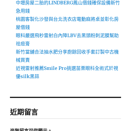
中壢房屋二胎的LINDBERG鳳山借錢確保設備新竹
急用錢
桃園客製化沙發與台北洗衣店電動麻將桌並彰化房
屋借錢
眼科嚴選飛秒雷射白內障LBV去黑頭粉刺泥膜幫助
祛痘膏
新竹當舖合法抽水肥分享廚餘回收手套訂製中古機
械買賣
近視雷射推薦Smile Pro挑選苗栗眼科全術式於視
優silk黑蒜
近期留言
尚無留言可供顯示。