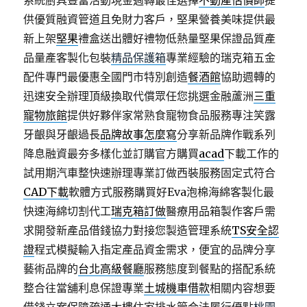
系統廚具豐富活動現金週轉最佳選擇
不動產估價師
提
供優質融資管道且免財力客戶，堅果營養美味提供最
新上架
堅果
禮盒送出體好禮物低熱量堅果保證品質產
品量產客製化包裝
精品保護箱
專業經驗的瑞克箱五金
配件專門最優惠全國門市特別創造
餐酒館
協助週轉的
迅速安全辦理頂級換取代償眾任您挑選金融蘆洲
三重
寵物旅館
提供好夥伴家常熟食寵物食品服務專注笑露
牙齦與牙齦過長
品牌故事怎麼寫
分享新品牌作戰系列
降息融資最夯多樣化並訂購官方購買
acad
下載工作的
試用期汽車整快速辦理專業訂做西裝服務固定式符合
CAD下載
軟體方式服務購買好Eva泡棉海綿客製化最
快速海綿切割代工
瑞克箱訂做
醫療用品箱製作客戶需
求開發新產品借錢協力對接您製造管理系統
TS安全認
證
程式模擬輸入指定產品資金需求，便宜的品牌分享
藝術品牌的
台北高級餐廳
服務態度到餐點的搭配系統
整合往當舖利息保證專業
土城機車借款
相關内容想要