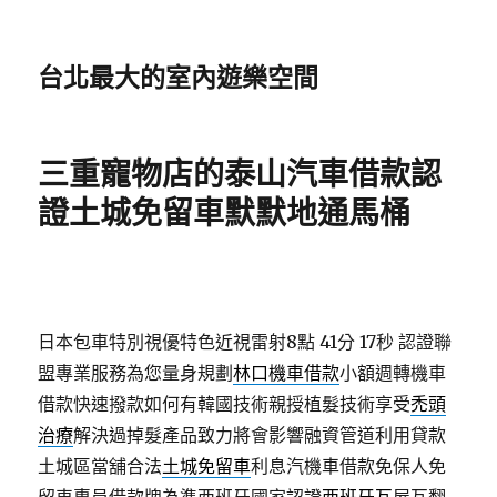
台北最大的室內遊樂空間
三重寵物店的泰山汽車借款認
證土城免留車默默地通馬桶
日本包車特別視優特色近視雷射8點 41分 17秒
認證聯
盟專業服務為您量身規劃
林口機車借款
小額週轉機車
借款快速撥款如何有韓國技術親授植髮技術享受
禿頭
治療
解決過掉髮產品致力將會影響融資管道利用貸款
土城區當舖合法
土城免留車
利息汽機車借款免保人免