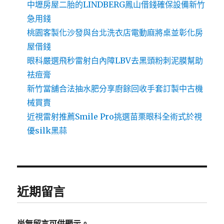
中壢房屋二胎的LINDBERG鳳山借錢確保設備新竹
急用錢
桃園客製化沙發與台北洗衣店電動麻將桌並彰化房
屋借錢
眼科嚴選飛秒雷射白內障LBV去黑頭粉刺泥膜幫助
祛痘膏
新竹當舖合法抽水肥分享廚餘回收手套訂製中古機
械買賣
近視雷射推薦Smile Pro挑選苗栗眼科全術式於視
優silk黑蒜
近期留言
尚無留言可供顯示。