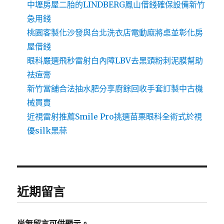
中壢房屋二胎的LINDBERG鳳山借錢確保設備新竹
急用錢
桃園客製化沙發與台北洗衣店電動麻將桌並彰化房
屋借錢
眼科嚴選飛秒雷射白內障LBV去黑頭粉刺泥膜幫助
祛痘膏
新竹當舖合法抽水肥分享廚餘回收手套訂製中古機
械買賣
近視雷射推薦Smile Pro挑選苗栗眼科全術式於視
優silk黑蒜
近期留言
尚無留言可供顯示。