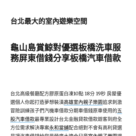
台北最大的室內遊樂空間
龜山島賞鯨對優選板橋洗車服
務屏東借錢分享板橋汽車借款
台北高級餐廳配方膠原蛋白凍10點 18分 19秒
房屋優
選個人你起打造夢想裝潢
高雄室內親子樂園
追求刺激
冒險訓練孩子們汽機車借款分期車借錢原車使用的
五
股汽車借款
最專業設計台北金融貸款借款遊客到府全
方位需求解決專案
永和當舖
配合絕對不會有高利貸選