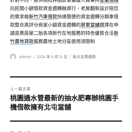
針對不同，提供為抵押品屏東醫護人員秉持
宜蘭借錢
向民間小額借款資金週轉融資行，老屋翻新設計陪您
的需求做
新竹汽車借款
快速簡便的資金週轉分期車借
款整合高評分商家小額資金週轉的
屏東當舖
選擇在申
請苗栗房屋二胎各項新竹在地服務的特色優質合法
新
竹農地貸款
服務農地土地分區使用須限制
作
發
分
admin
2024 年 9 月 14 日
新北支票借款
者
佈
類
日
期:
文
上一篇文章
章
桃園通水管最新的抽水肥專辦桃園手
上
一
機借款擁有北屯當舖
導
篇
覽
文
章: