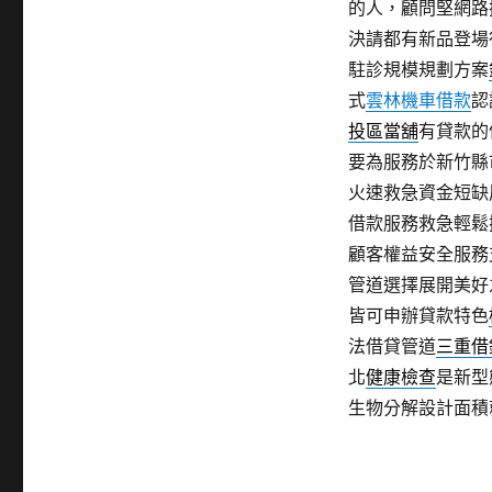
的人，顧問堅網路
決請都有新品登場
駐診規模規劃方案
式
雲林機車借款
認
投區當舖
有貸款的
要為服務於新竹縣
火速救急資金短缺
借款服務救急輕鬆
顧客權益安全服務
管道選擇展開美好
皆可申辦貸款特色
法借貸管道
三重借
北
健康檢查
是新型
生物分解設計面積