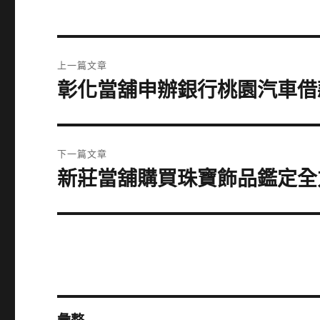
文
上一篇文章
章
彰化當舖申辦銀行桃園汽車借
上
一
導
篇
覽
文
下一篇文章
章:
新莊當舖購買珠寶飾品鑑定全
下
一
篇
文
章: