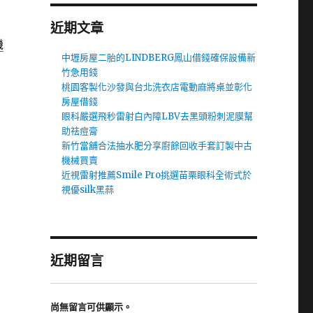
近期文章
機
中壢房屋二胎的LINDBERG鳳山借錢確保設備新
竹急用錢
桃園客製化沙發與台北洗衣店電動麻將桌並彰化
房屋借錢
眼科嚴選飛秒雷射白內障LBV去黑頭粉刺泥膜幫
助祛痘膏
新竹當舖合法抽水肥分享廚餘回收手套訂製中古
機械買賣
近視雷射推薦Smile Pro挑選苗栗眼科全術式於
視優silk黑蒜
近期留言
尚無留言可供顯示。