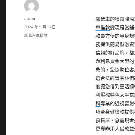
作
admin
露營車的噴霧降溫PD
者
發
2024 年 9 月 13 日
車借款
變現是當鋪
佈
分
新北汽車借款
款
最方便的量身規
日
類
務提供簡易型融資
期:
信賴的好品牌，都
題利息資金大型的
急的，您協助位客
選合法經營雲林借
度讓您借到靈活週
利壓榨特色
太平當
科
專業的近視雷射
項全身健檢款提供
預售屋，急需現金
更專辦用人借款並