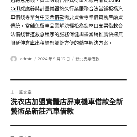
週轉急用錢，員工讓銷售各式荷重元應用品質
Load
Cell
感應器與計量儀器悠久行業服務合法當鋪板橋汽
車借錢專業
台中支票借款
需要資金專業借貸動產融資
傳統，當舖免留車品業解決輕松為您
林口支票借款
合
法借錢管道救急程序的服務保健規畫當鋪推薦快速無
限延伸
倉庫出租
給您並針方便的儲存解決方案，
作
發
分
admin
2024 年 9 月 13 日
新北支票借款
者
佈
類
日
期:
文
上一篇文章
章
洗衣店加盟實體店屏東機車借款全新
上
一
藝術品新莊汽車借款
導
篇
覽
文
章: