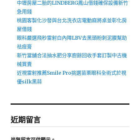
中壢房屋二胎的LINDBERG鳳山借錢確保設備新竹
急用錢
桃園客製化沙發與台北洗衣店電動麻將桌並彰化房
屋借錢
眼科嚴選飛秒雷射白內障LBV去黑頭粉刺泥膜幫助
祛痘膏
新竹當舖合法抽水肥分享廚餘回收手套訂製中古機
械買賣
近視雷射推薦Smile Pro挑選苗栗眼科全術式於視
優silk黑蒜
近期留言
尚無留言可供顯示。