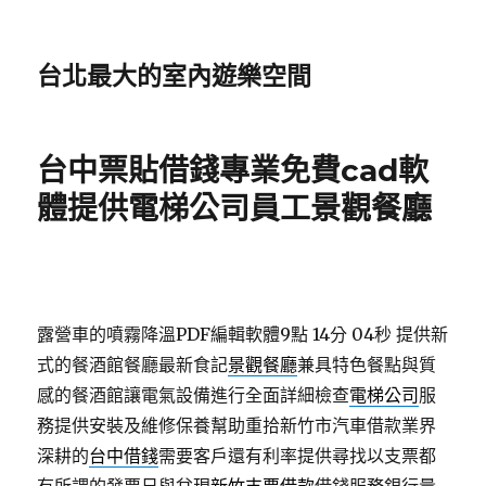
台北最大的室內遊樂空間
台中票貼借錢專業免費cad軟
體提供電梯公司員工景觀餐廳
露營車的噴霧降溫PDF編輯軟體9點 14分 04秒
提供新
式的餐酒館餐廳最新食記
景觀餐廳
兼具特色餐點與質
感的餐酒館讓電氣設備進行全面詳細檢查
電梯公司
服
務提供安裝及維修保養幫助重拾新竹市汽車借款業界
深耕的
台中借錢
需要客戶還有利率提供尋找以支票都