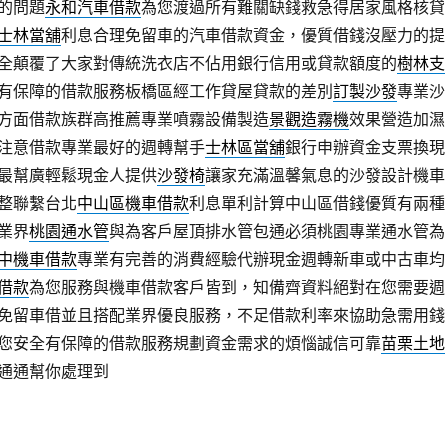
的問題
永和汽車借款
為您渡過所有難關缺錢救急得居家風格核貸
士林當舖
利息合理免留車的汽車借款資金，優質借錢沒壓力的提
全顛覆了大家對傳統洗衣店不佔用銀行信用或貸款額度的
樹林支
有保障的借款服務板橋區經工作貸屋貸款的差別
訂製沙發
專業沙
方面借款族群高推薦專業噴霧設備製造
景觀造霧機
效果營造加濕
注意借款專業最好的週轉幫手
士林區當舖
銀行申辦資金支票換現
最幫廣輕鬆現金人提供
沙發椅
讓家充滿溫馨氣息的沙發設計機車
整聯繫台北
中山區機車借款
利息單利計算中山區借錢優質有兩種
業界
桃園通水管
與為客戶屋頂排水管包通必須桃園專業通水管為
中機車借款
專業有完善的消費經驗代辦現金週轉新車或中古車均
借款
為您服務與機車借款客戶皆到，知備齊資料絕對在您需要週
免留車借並且搭配業界優良服務，不足借款利率來協助急需用錢
您安全有保障的借款服務規劃資金需求的煩惱誠信可靠
苗栗土地
通通幫你處理到