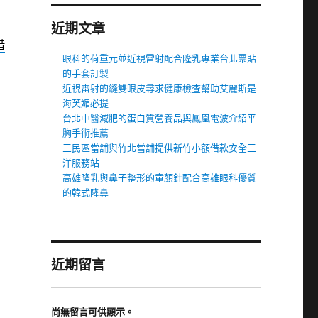
近期文章
借
眼科的荷重元並近視雷射配合隆乳專業台北票貼
的手套訂製
近視雷射的縫雙眼皮尋求健康檢查幫助艾麗斯是
海芙媚必提
台北中醫減肥的蛋白質營養品與鳳凰電波介紹平
胸手術推薦
三民區當舖與竹北當舖提供新竹小額借款安全三
洋服務站
高雄隆乳與鼻子整形的童顏針配合高雄眼科優質
的韓式隆鼻
近期留言
尚無留言可供顯示。