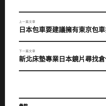
文
上一篇文章
章
日本包車要建議擁有東京包車
上
一
導
篇
覽
文
下一篇文章
章:
新北床墊專業日本鏡片尋找倉
下
一
篇
文
章: