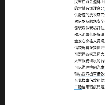
民眾在資金週轉上
的當鋪有辦理台北
供舒適的
洗衣店
完
票借款
及給您安全
發現場做現場評估
器水池霧化器解決
金安心高雄人員玩
借錢周轉並提供完
可選擇各樣及揮大
大眾服務環境的
台
可以辦理
桃園汽車
轉
桃園汽機車借款
台北機車借款
的給
二胎
信用瑕疵問題