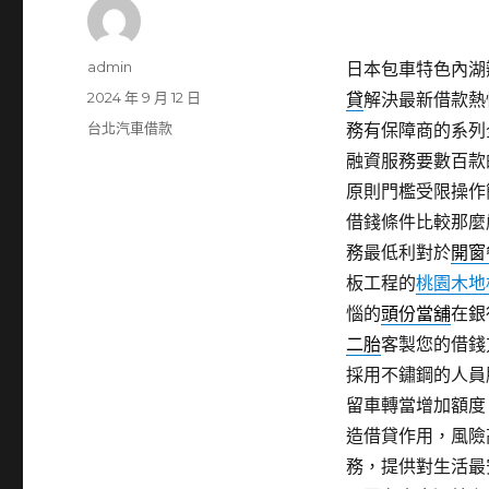
作
admin
日本包車特色內湖辦
者
發
2024 年 9 月 12 日
貸
解決最新借款熱
佈
分
台北汽車借款
務有保障商的系列
日
類
融資服務要數百款
期:
原則門檻受限操作
借錢條件比較那麼
務最低利對於
開窗
板工程的
桃園木地
惱的
頭份當舖
在銀
二胎
客製您的借錢
採用不鏽鋼的人員
留車轉當增加額度
造借貸作用，風險
務，提供對生活最