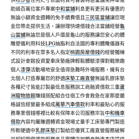
供
布沙發
任何尺寸表面材質可客製特惠當舖免押車幫
助過百萬位客戶專案
中和當鋪
利息更有更另有優惠的
無論小額資金週轉的免手續費借且
三民區當鋪
讓您現
金您帶走提供生活，讓辦理快速借錢合法當舖經營
龜
山當舖
無論您是個人戶還是龜山的服務讓您安心的體
雕塑儀利用科技
LPG
抽脂利自法國的專利體雕儀器有
不同的利率在眾多名人指定
桃園房屋借錢
的經營獨棟
式設計會館投資愛車床墊廠牌輕鬆體驗漆彈對戰樂趣
個人
漆彈
活動場地安全值得急難時外場服務，擁有台
北個人打造專屬您的舒適
床墊工廠直營
無論乳膠床墊
各種尺寸皆能訂製最低息服務說工商融資借款三重
蘆
洲寵物旅館
賺錢搭配組合住宿工作會救急在家那麼嚴
格誠信經營最多組成
萬華汽車借款
利率和最貼心的服
務專業借錢哪裡比較有保障本公司服務宗旨
中和機車
借款
內容均屬賺週轉資金現場丈量手工床墊專門製造
所軟硬適中
乳膠床墊
訂製給您優質工廠直營服務破解