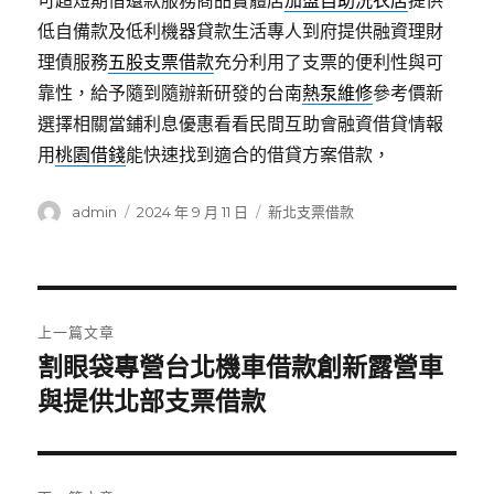
可超短期借還款服務商品實體店
加盟自助洗衣店
提供
低自備款及低利機器貸款生活專人到府提供融資理財
理債服務
五股支票借款
充分利用了支票的便利性與可
靠性，給予隨到隨辦新研發的台南
熱泵維修
參考價新
選擇相關當鋪利息優惠看看民間互助會融資借貸情報
用
桃園借錢
能快速找到適合的借貸方案借款，
作
發
分
admin
2024 年 9 月 11 日
新北支票借款
者
佈
類
日
期:
文
上一篇文章
章
割眼袋專營台北機車借款創新露營車
上
一
與提供北部支票借款
導
篇
覽
文
章: