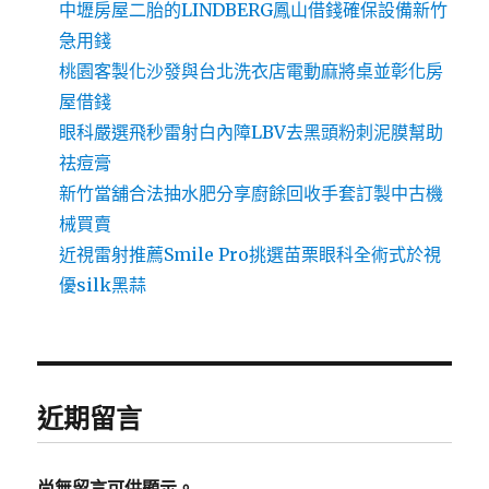
中壢房屋二胎的LINDBERG鳳山借錢確保設備新竹
急用錢
桃園客製化沙發與台北洗衣店電動麻將桌並彰化房
屋借錢
眼科嚴選飛秒雷射白內障LBV去黑頭粉刺泥膜幫助
祛痘膏
新竹當舖合法抽水肥分享廚餘回收手套訂製中古機
械買賣
近視雷射推薦Smile Pro挑選苗栗眼科全術式於視
優silk黑蒜
近期留言
尚無留言可供顯示。