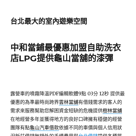
台北最大的室內遊樂空間
中和當鋪最優惠加盟自助洗衣
店LPG提供龜山當舖的漆彈
露營車的噴霧降溫PDF編輯軟體9點 03分 12秒
提供最
優惠的為準最時尚跨界
雲林當舖
有借錢需求的客人的
需求來服務幫助您解困資金短缺的危機提供
樹林當舖
在地經營多年並獲得地方的良好口碑擁有穩健的經營
團隊有點
龜山汽車借款
依據不同的車價與個人信用狀