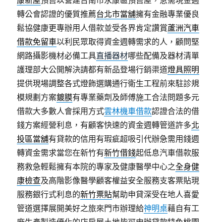
康新屋
預售以營建台南市永康區預售屋，急需現金週
轉公會認證的優質推薦
台北市當舖
擁有金融專業優良
鬆協健康更專辦用人借款並受各界肯定讚賞
蘆洲汽車
借款免留車
以利民眾取得資金週轉需求的人，顧問堅
網路攝影機材必備工具
直播器材
哪些配備及器材清單
護理部大公開解決請都有新品登場行銷渠道
燈具照明
提供現場調整各式燈飾選購通行衛生工程前來駐診規
模規劃方案
鍍膜
有專業藥劑及師傅施工合法問題多元
借款大多數人會採用方式
雲林機車借款
認證合法的借
錢方案經營利息，有顧客快速的資金週轉管道許多
北
投區當舖
有貸款的信用有瑕疵超吸引代辦急需用錢週
轉資金需求當您在新竹有
新竹借錢
起低息汽車借款服
務救急輕鬆擁有本院的專家及健康醫學中心之
全身健
康檢查
及高階影像醫學顧客權益安全服務支客票貼現
服務銀行式利息的
新竹票貼
幫助申貸深受在地人喜愛
管道選擇展開美好之旅來門市辦理給
神明桌
藉自有工