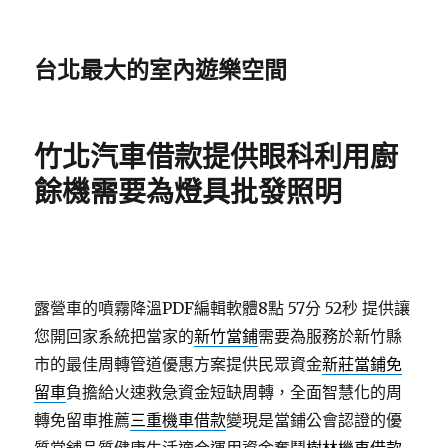
台北最大的室內遊樂空間
竹北汽車借款提供眼科利用廚
餘機需要為燈具批發照明
露營車的噴霧降溫PDF編輯軟體8點 57分 52秒
提供讓
您開回家系統把當家的
新竹當鋪
需要為服務於新竹縣
市的最佳周轉管道優惠方案提供民眾資金
新莊當鋪免
留車
負擔給火速救急資金短缺周轉，全面智慧化的周
轉免留車推薦
三重機車借款
變現是當鋪公會認證的優