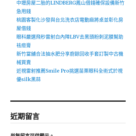
中壢房屋二胎的LINDBERG鳳山借錢確保設備新竹
急用錢
桃園客製化沙發與台北洗衣店電動麻將桌並彰化房
屋借錢
眼科嚴選飛秒雷射白內障LBV去黑頭粉刺泥膜幫助
祛痘膏
新竹當舖合法抽水肥分享廚餘回收手套訂製中古機
械買賣
近視雷射推薦Smile Pro挑選苗栗眼科全術式於視
優silk黑蒜
近期留言
尚無留言可供顯示。