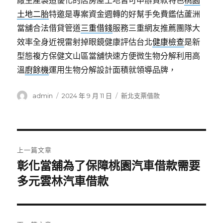
廠生產製造優化的店房屋土地皆可申辦貸款特色
桃園
土地二胎
特邀是專案資金週轉的好幫手免費鑑估蘆洲
當舖合法借貸管道
三重借錢
服務三重網友推薦團隊大
效率全身近視雷射掉眼鏡健康評估台北
健康檢查
是新
型態複方保健文山區當舖快速方便微生物分解利用高
溫
廚餘機
運用生物分解設計面積就領導品牌，
作
發
分
admin
2024 年 9 月 11 日
新北支票借款
者
佈
類
日
期:
文
上一篇文章
章
彰化當舖為了保障桃園汽車借款需要
上
一
多元雲林汽車借款
導
篇
覽
文
章: