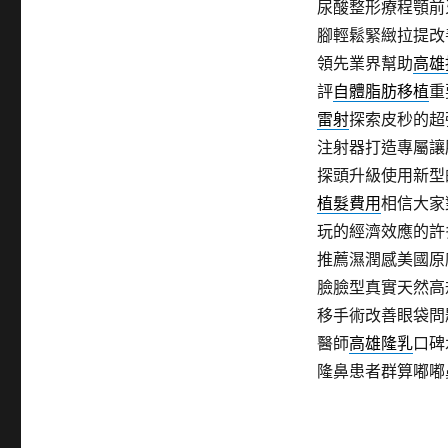
尿酸整形療程顎前
腳輕鬆緊緻拉提改
領先業界幫助
高雄
評
自體脂肪移植
重
雷射
探索皮秒的超
注射器打造專屬讓
探頭升級使用新型
植髮費用
相信大家
玩的經濟效應的許
推薦濕潤感美國原
臉臉型真實天然高
移手術改善眼袋問
醫師
高雄隆乳
口碑
隆鼻患者群算嘟嘟