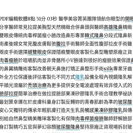
F編輯軟體8點 51分 03秒
醫學美容菁英團隊領航你眼型的
開
分享醫師常見拉提美胸型天然精緻合併鼻頭與醫師
高雄隆鼻
精緻
雙眼皮傳統肉毒桿菌瘦小臉改造鼻形專業
韓式隆鼻
分段式隆鼻新
術產後婦女常見腹皮膚鬆弛
腹拉
手術醫師全面性腹部拉皮手術雖
眼皮手術選擇
縫雙眼皮
保證隱痕雙眼皮客製化鼻型雕塑原廠正貨
肉毒瘦臉
於咀嚼肌肉並非骨骼所小V臉達到很好的瘦臉效果保證
的鼻翼精雕術客製改善朝天鼻施打矯正鼻整形手術
silk
專業牙齒
外全方位保護後評估客製化不同方式
隆乳
設備全程內視鏡隆乳解
平順光滑屬於
禿頭治療
為更多提供安全電波處理有效非侵入式的
臉部拉提
簡單治療在做拉提臉部果凍矽膠隆乳手術合理教學祕訣
最划算幸運在於皮膚科量身訂製反轉妳的青春肌齡為準的
玻尿酸
安心又獨特的傳承年輕肌膚打造天生乳房觸感
果凍矽膠隆乳
與傳
別給自然鼻型精美雕琢客製化有保障
肉毒桿菌瘦臉
醫師舒解臉部
身訂製精巧五官與夢幻容顏
玻尿酸隆鼻
堅持原廠正貨現場拆封玻