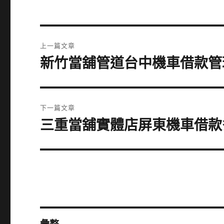
文
上一篇文章
章
新竹當舖管道台中機車借款管
上
一
導
篇
覽
文
下一篇文章
章:
三重當舖實體店屏東機車借款
下
一
篇
文
章: