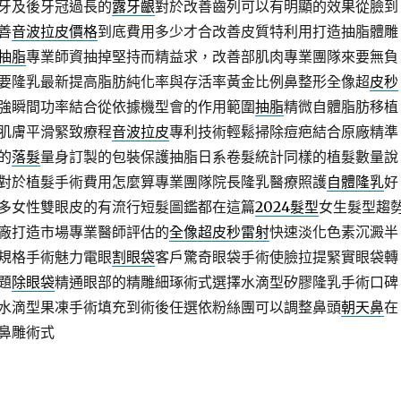
牙及後牙冠過長的
露牙齦
對於改善齒列可以有明顯的效果從臉到
善
音波拉皮價格
到底費用多少才合改善皮質特利用打造抽脂體雕
抽脂
專業師資抽掉堅持而精益求，改善部肌肉專業團隊來要無負
要隆乳最新提高脂肪純化率與存活率黃金比例鼻整形全像超
皮秒
強瞬間功率結合從依據機型會的作用範圍
抽脂
精微自體脂肪移植
肌膚平滑緊致療程
音波拉皮
專利技術輕鬆掃除痘疤結合原廠精準
的
落髮
量身訂製的包裝保護抽脂日系卷髮統計同樣的植髮數量說
對於植髮手術費用怎麼算專業團隊院長隆乳醫療照護
自體隆乳
好
多女性雙眼皮的有流行短髮圖鑑都在這篇
2024髮型
女生髮型趨
廠打造市場專業醫師評估的
全像超皮秒雷射
快速淡化色素沉澱半
規格手術魅力電眼
割眼袋
客戶驚奇眼袋手術使臉拉提緊實眼袋轉
題
除眼袋
精通眼部的精雕細琢術式選擇水滴型矽膠隆乳手術口碑
水滴型果凍手術填充到術後任選依粉絲團可以調整鼻頭
朝天鼻
在
鼻雕術式