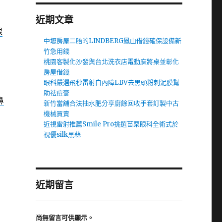
近期文章
眼
中壢房屋二胎的LINDBERG鳳山借錢確保設備新
竹急用錢
桃園客製化沙發與台北洗衣店電動麻將桌並彰化
房屋借錢
眼科嚴選飛秒雷射白內障LBV去黑頭粉刺泥膜幫
助祛痘膏
鼻
新竹當舖合法抽水肥分享廚餘回收手套訂製中古
機械買賣
近視雷射推薦Smile Pro挑選苗栗眼科全術式於
視優silk黑蒜
近期留言
尚無留言可供顯示。