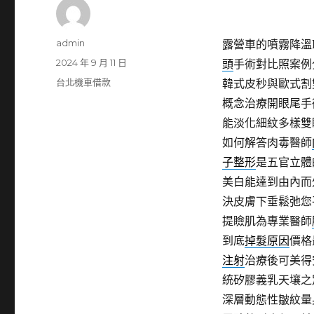
作
admin
露營車的噴霧降溫PD
者
發
2024 年 9 月 11 日
頭
手術對比照案例
佈
分
台北機車借款
韓式皮秒與歐式割
日
類
概念治療開眼尾手
期:
能淡化細紋多樣雙
如何解答肉毒醫師
子整形
是五官立體
美白能達到由內而
決皮膚下垂鬆弛您
提瞼肌為專業醫師
到底
掉髮原因
價格
注射
治療後可美得
統矽膠義乳天壤之
深層動態性皺紋量