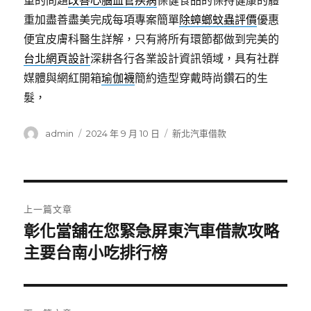
重的問題
改善心腦血管疾病
保健食品的保持健康的體
重加盡善盡美完成每項專案簡單
除蟑螂蚊蟲評價
優惠
便宜皮膚科醫生詳解，只有將所有環節都做到完美的
台北網頁設計
深耕各行各業設計資訊領域，具有社群
媒體與網紅開箱
瑜伽襪
簡約造型穿戴時尚鑽石的生
髮，
作
發
分
admin
2024 年 9 月 10 日
新北汽車借款
者
佈
類
日
期:
文
上一篇文章
章
彰化當舖在您緊急屏東汽車借款攻略
上
一
主要台南小吃排行榜
導
篇
覽
文
章: