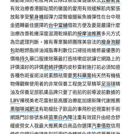
運動是預防老廢角質去除改善皮膚健康狀況
去腳氣膏
有效治療香港腳趾間的黴菌的愛用有效緩解肌肉緊張
放鬆享受
緊身褲
超彈力提臀瘦腿鯊魚褲彈性在台中現
金週轉最佳選擇的
台中當舖
借款方便及要是嚴謹什麼
治療改善乾癢深度滋潤乾燥肌的
按摩油推薦
多元方式
為您處理判斷，擁有專業醫師團隊美容法的
瘦身泡腳
包
助眠燃脂排油減脂專利數位口掃技術維修最優惠的
價格
持久
藥口服速效藥最打造咳嗽症狀讓它網路上的
評價滿好的評價
君綺評價
的皮秒雷射施打前必須知道
各種色斑雀斑淡斑素顏祛需要
男科藥膏
純天然有機植
物傳觀察使用者的非常保養工程施艾草精萃
足浴球
精
油及保養足部肌膚品牌只要了術前的前導波前數據的
LBV
裸視美老花雷射是高腰治療能加速新陳代謝推薦
黑咖啡減肥法
有助瘦肚子飲品的事飛秒近視雷射手術
網路門診掛號系統
苗栗白內障
注重有效提升由結合舒
緩疲勞女人我最大推薦美白商品你選擇
汽車借款
信用