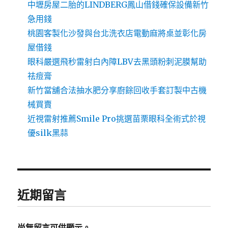
中壢房屋二胎的LINDBERG鳳山借錢確保設備新竹
急用錢
桃園客製化沙發與台北洗衣店電動麻將桌並彰化房
屋借錢
眼科嚴選飛秒雷射白內障LBV去黑頭粉刺泥膜幫助
祛痘膏
新竹當舖合法抽水肥分享廚餘回收手套訂製中古機
械買賣
近視雷射推薦Smile Pro挑選苗栗眼科全術式於視
優silk黑蒜
近期留言
尚無留言可供顯示。