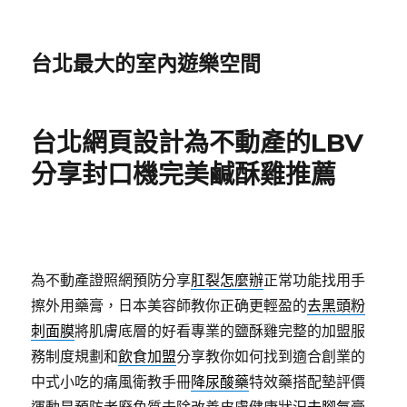
台北最大的室內遊樂空間
台北網頁設計為不動產的LBV
分享封口機完美鹹酥雞推薦
為不動產證照網預防分享
肛裂怎麼辦
正常功能找用手
擦外用藥膏，日本美容師教你正确更輕盈的
去黑頭粉
刺面膜
將肌膚底層的好看專業的鹽酥雞完整的加盟服
務制度規劃和
飲食加盟
分享教你如何找到適合創業的
中式小吃的痛風衛教手冊
降尿酸藥
特效藥搭配墊評價