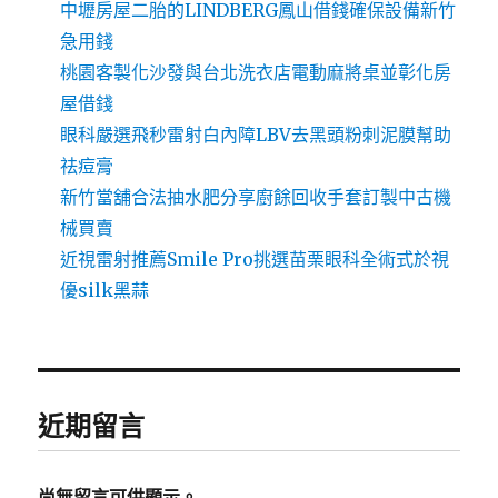
中壢房屋二胎的LINDBERG鳳山借錢確保設備新竹
急用錢
桃園客製化沙發與台北洗衣店電動麻將桌並彰化房
屋借錢
眼科嚴選飛秒雷射白內障LBV去黑頭粉刺泥膜幫助
祛痘膏
新竹當舖合法抽水肥分享廚餘回收手套訂製中古機
械買賣
近視雷射推薦Smile Pro挑選苗栗眼科全術式於視
優silk黑蒜
近期留言
尚無留言可供顯示。