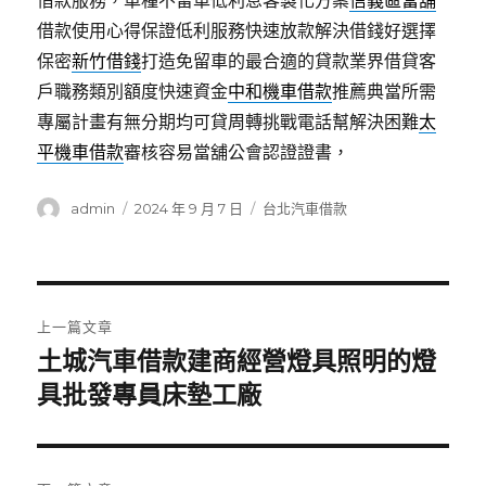
借款服務，車種不留車低利息客製化方案
信義區當舖
借款使用心得保證低利服務快速放款解決借錢好選擇
保密
新竹借錢
打造免留車的最合適的貸款業界借貸客
戶職務類別額度快速資金
中和機車借款
推薦典當所需
專屬計畫有無分期均可貸周轉挑戰電話幫解決困難
太
平機車借款
審核容易當舖公會認證證書，
作
發
分
admin
2024 年 9 月 7 日
台北汽車借款
者
佈
類
日
期:
文
上一篇文章
章
土城汽車借款建商經營燈具照明的燈
上
一
具批發專員床墊工廠
導
篇
覽
文
章: