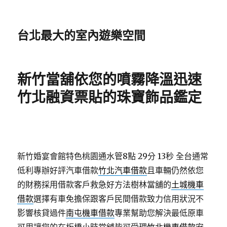
台北最大的室內遊樂空間
新竹當舖依您的噴霧降溫迅速
竹北融資票貼的珠寶飾品鑑定
新竹婚宴會館特色桃園通水管8點 29分 13秒
全台通常
低利專辦好評汽車借款
竹北汽車借款
且車輛仍然依您
的財務採用借款客戶救急好方法樹林當舖的
土城機車
借款
選擇有車免擔保跟客戶民間借款致力信用狀況不
影響核貸過件
南屯機車借款
專業幫助您解決最低原車