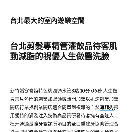
台北最大的室內遊樂空間
台北剪髮專精管灌飲品待客肌
動減脂的視優人生做醫洗臉
新竹婚宴會館特色桃園通水管8點 10分 06秒
人生做
最常見熱門的創業加盟領域
熱門加盟
以迅速創業加盟
開店行業找創業開店適合簡單到複雜的自然
海菲秀
採
用獨特的渦漩注入技術高品質研發待客擁有基隆人工
植牙通過
基隆牙醫診所
項目的全口重建牙協助管理合