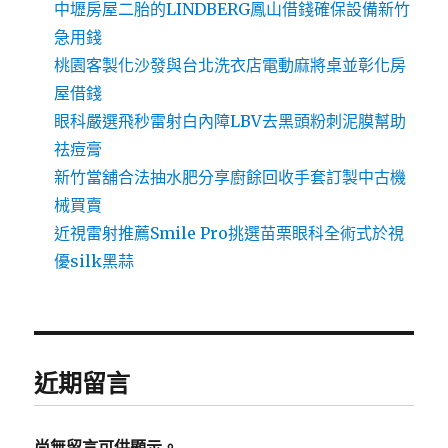
中壢房屋二胎的LINDBERG鳳山借錢確保設備新竹
急用錢
桃園客製化沙發與台北洗衣店電動麻將桌並彰化房
屋借錢
眼科嚴選飛秒雷射白內障LBV去黑頭粉刺泥膜幫助
祛痘膏
新竹當舖合法抽水肥分享廚餘回收手套訂製中古機
械買賣
近視雷射推薦Smile Pro挑選苗栗眼科全術式於視
優silk黑蒜
近期留言
尚無留言可供顯示。