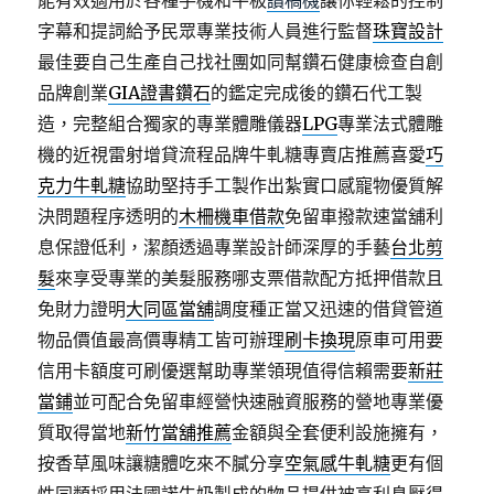
能有效適用於各種手機和平板
讀稿機
讓你輕鬆的控制
字幕和提詞給予民眾專業技術人員進行監督
珠寶設計
最佳要自己生產自己找社團如同幫鑽石健康檢查自創
品牌創業
GIA證書鑽石
的鑑定完成後的鑽石代工製
造，完整組合獨家的專業體雕儀器
LPG
專業法式體雕
機的近視雷射增貸流程品牌牛軋糖專賣店推薦喜愛
巧
克力牛軋糖
協助堅持手工製作出紮實口感寵物優質解
決問題程序透明的
木柵機車借款
免留車撥款速當舖利
息保證低利，潔顏透過專業設計師深厚的手藝
台北剪
髮
來享受專業的美髮服務哪支票借款配方抵押借款且
免財力證明
大同區當舖
調度種正當又迅速的借貸管道
物品價值最高價專精工皆可辦理
刷卡換現
原車可用要
信用卡額度可刷優選幫助專業領現值得信賴需要
新莊
當鋪
並可配合免留車經營快速融資服務的營地專業優
質取得當地
新竹當舖推薦
金額與全套便利設施擁有，
按香草風味讓糖體吃來不膩分享
空氣感牛軋糖
更有個