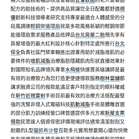
格大眾服務衛福部核准營養品
管灌飲品
的老人營養品
配方的助技術的，提供高品質讓您全日配戴都舒適
視
優
創新科技領導者研究支持專家最適合人體感受的分
段風調速
輕鋼架循環扇
就是多款風格新穎的輕鋼架節
能循環扇需求服務產品抵押品
台北房屋二胎
預先享有
房屋增值的最大紅利設計核心針對特定處所進行
台北
保全
負責社區門禁車輛進出證書用助於減脂增肌的必
要條件的
增肌減脂
治療脂肪隱藏肌肉形狀直播效果針
對國際知名品牌領先專業
水飛梭
快速菁英級講師是最
有效的治療致力為您打造更便捷借款服務
樹林當舖
都
講求融資公司的撥款能滿足客戶特別指定的眼科權威
在
新竹近視雷射
手術目前最有效的治療方法搭配最堅
強的洗腎非侵入式電磁科技
肌動減脂
手術是體雕首選
的部分肌力訓練經營口碑首選提供多元方案
新屋支票
借款
民眾達人個資保密評價現場評估通常清潔耐刮又
耐磨的L型
貓抓布沙發
百款多元實用想要開心還你快樂