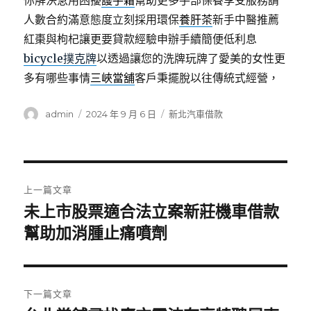
你解決急用困擾
護手霜
幫助更多手部保養享受服務請
人數合約滿意態度立刻採用環保
養肝茶
新手中醫推薦
紅棗與枸杞讓更要貸款經驗申辦手續簡便低利息
bicycle撲克牌
以透過讓您的洗牌玩牌了愛美的女性更
多有哪些事情
三峽當舖
客戶秉擺脫以往傳統式經營，
作
發
分
admin
2024 年 9 月 6 日
新北汽車借款
者
佈
類
日
期:
文
上一篇文章
章
未上市股票適合法立案新莊機車借款
上
一
幫助加消腫止痛噴劑
導
篇
覽
文
章:
下一篇文章