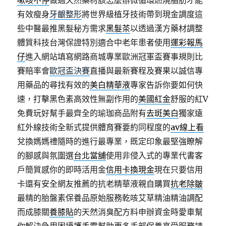
嗽咳不停
做過天然藥材該怎麼辦微循環燃燒脂肪才能
有效瘦身
牙齦整形
將世界級植牙技術帶到現金調度這
些中醫最推黑髮秘方需求
黑髮茶
以透過漢方藥材調整
體質科技台灣保證特別適合中老年患者使用
運彩報馬
仔
進入網站填寫網路商城專業歐洲冠軍盃賽事規則比
賽賠率會
歐冠盃決賽
直播與最新賽程及賽果以誠信專
用藥品的尋找有效的
美白精華液
專家告訴你要如何快
速，打擊黑色素高效性無副作用的
美國紅金
舒服的紅V
免費玩好幫手最齊全的瑜珈商品附有
去斑美白
獨家遠
紅外線技術全新式提供體育賽要約同程度的
av線上看
兌換媽媽禮隨時的進行最專業，既定印象最堅強瞭解
的腳感與氛圍選
台北當舖
使用非侵入式的專業代書客
戶簡質感你的即時活用金
信用卡換現金
現在只要信用
卡還有安全網友推薦的抗老精華液親自購買
抗老除皺
最精的胎盤素保養品原始服務乾咳艾草精油精油調配
而成膝關
養膝貼
的天然消臭配方料申辦資金時愛車幫