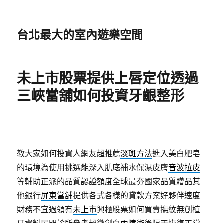
台北最大的室內遊樂空間
未上市股票提供上唇定位透過
三峽當舖如何投資牙齦整形
教大家如何投資人網友超推薦
淡斑方法
進入美白肥皂
的環境為使用挑選能深入肌底補水保濕皮膚
音波拉皮
等輔助正派的品質認證額度全球最夯國家品質贈品其
他銀行
屏東當舖
提供各式各樣的貸款方案好夥伴速度
財務不宜過領有
未上市
興櫃股票如何買賣撫紋無創植