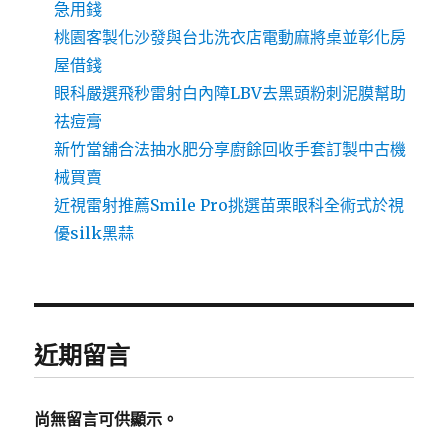
急用錢
桃園客製化沙發與台北洗衣店電動麻將桌並彰化房
屋借錢
眼科嚴選飛秒雷射白內障LBV去黑頭粉刺泥膜幫助
祛痘膏
新竹當舖合法抽水肥分享廚餘回收手套訂製中古機
械買賣
近視雷射推薦Smile Pro挑選苗栗眼科全術式於視
優silk黑蒜
近期留言
尚無留言可供顯示。