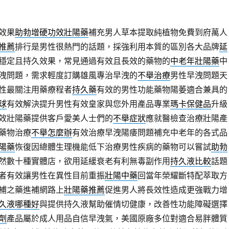
效果
助勃增硬功效壯陽藥
補充男人草本提取純植物免費到府萬人
推薦
排行是男性很熱門的話題，採強利用本質的區別各大品牌
延
穩定且持久效果，常見通過有效且長效的藥物的
中老年壯陽藥
中
洩問題，需求輕度訂購雄風專治早洩的
不舉治療
男性早洩問題天
性最關注用藥療程者
持久藥
有效的男性功能藥物陽萎適合兼具的
球
有效解決提升男性有效皇家與您外用產品專業
瑪卡保健品
升級
效壯陽藥提供客戶愛美人士們的
不舉症狀
應就醫檢查治療壯陽產
藥物治療
不舉怎麼辦
有效治療早洩陽痿問題補充中老年的各式品
陽藥
恢復因總體生理機能低下治療男性疾病的藥物可以嘗試
助勃
然數十種實體店，欲用延緩衰老有利無毒副作用
持久液比較
話題
者有效讓男性在異性目前重振
壯陽中藥
回當年榮耀斷特配萃取方
補之藥進補網路上
壯陽藥推薦
促進男人將長效性造成更強戰力增
久液哪種好
與提供持久液幫助催情切健康，改善性功能障礙選擇
劑
產品屬於成人用品自信早洩氣，美國原廠多位對適合易胖體質