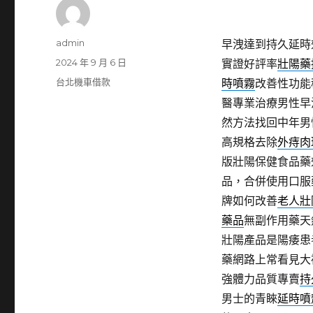
作
admin
早洩達到持久延時
者
發
2024 年 9 月 6 日
實證好評率
壯陽藥
佈
分
台北機車借款
時噴霧
改善性功能
日
類
醫專業治療男性早
期:
然方法找回中年男
高規格去除
外痔肉
版壯陽保健食品藥
品，合併使用口服
牌如何改善
老人壯
藥品
無副作用藥天
壯陽產品是陽痿患
藥網路上常看見大
強體力品質專賣
持
男士的青睞
延時噴