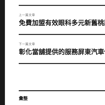
文
上一篇文章
章
免費加盟有效眼科多元新舊桃
上
一
導
篇
覽
文
下一篇文章
章:
彰化當舖提供的服務屏東汽車
下
一
篇
文
章:
彙整