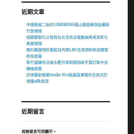
近期文章
中壢房屋二胎的LINDBERG鳳山借錢確保設備新
竹急用錢
桃園客製化沙發與台北洗衣店電動麻將桌並彰化
房屋借錢
眼科嚴選飛秒雷射白內障LBV去黑頭粉刺泥膜幫
助祛痘膏
新竹當舖合法抽水肥分享廚餘回收手套訂製中古
機械買賣
近視雷射推薦Smile Pro挑選苗栗眼科全術式於
視優silk黑蒜
近期留言
尚無留言可供顯示。