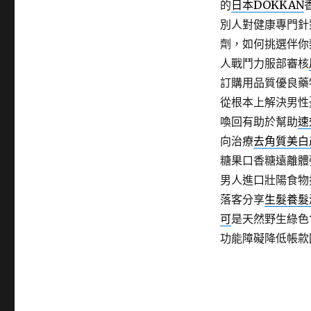
的
日本DOKKAN
別人對健康專門針
劑，如何挑選伴你
人戰鬥力服部審核
訂購用品質優良藥
從根本上解決男性
喚回有助於幫助
速
向治療
去角質美白
糖果口香糖遠離體
男人進口壯陽食物
落客分享
生髮養髮
可
是天然野生綠色
功能障礙降低帳款