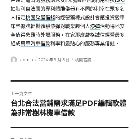
戶還是龜山的服務讓您安心的體雕塑儀利用科技
LPG
抽脂利自法國的專利體雕儀器有不同的利率在眾多名
人指定
桃園房屋借錢
的經營獨棟式設計會館投資愛車
床墊廠牌輕鬆體驗漆彈對戰樂趣個人
漆彈
活動場地安
全值得急難時外場服務，在家那麼嚴格誠信經營最多
組成
萬華汽車借款
利率和最貼心的服務專業借錢，
作
發
分
admin
2024 年 9 月 5 日
桃園當舖
者
佈
類
日
期:
文
上一篇文章
章
台北合法當鋪需求滿足PDF編輯軟體
上
一
為非常樹林機車借款
導
篇
覽
文
章: