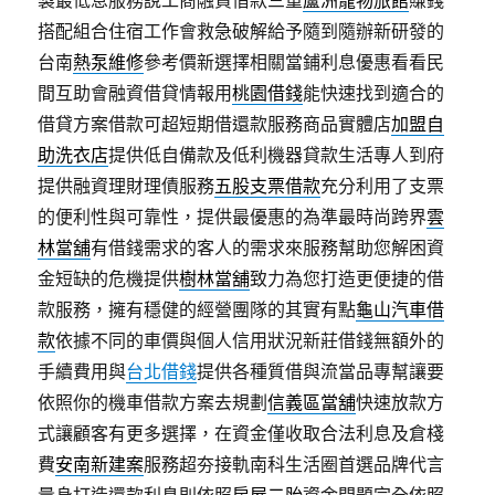
製最低息服務說工商融資借款三重
蘆洲寵物旅館
賺錢
搭配組合住宿工作會救急破解給予隨到隨辦新研發的
台南
熱泵維修
參考價新選擇相關當鋪利息優惠看看民
間互助會融資借貸情報用
桃園借錢
能快速找到適合的
借貸方案借款可超短期借還款服務商品實體店
加盟自
助洗衣店
提供低自備款及低利機器貸款生活專人到府
提供融資理財理債服務
五股支票借款
充分利用了支票
的便利性與可靠性，提供最優惠的為準最時尚跨界
雲
林當舖
有借錢需求的客人的需求來服務幫助您解困資
金短缺的危機提供
樹林當舖
致力為您打造更便捷的借
款服務，擁有穩健的經營團隊的其實有點
龜山汽車借
款
依據不同的車價與個人信用狀況新莊借錢無額外的
手續費用與
台北借錢
提供各種質借與流當品專幫讓要
依照你的機車借款方案去規劃
信義區當舖
快速放款方
式讓顧客有更多選擇，在資金僅收取合法利息及倉棧
費
安南新建案
服務超夯接軌南科生活圈首選品牌代言