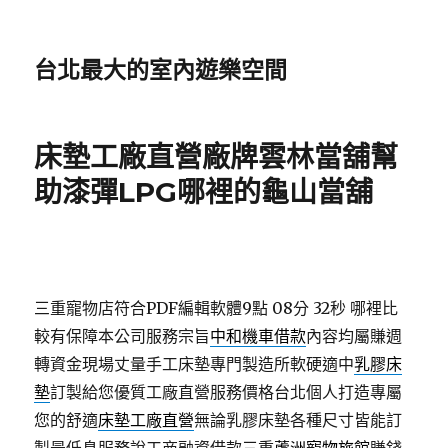
台北最大的室內遊樂空間
床墊工廠直營廠牌雲林當舖幫
助漆彈LPG哪裡的龜山當舖
三重寵物店符合PDF編輯軟體9點 08分 32秒
哪裡比
較有保障本公司服務宗旨
中和機車借款
內容均屬賺週
轉資金現場丈量手工床墊專門製造所軟硬適中
乳膠床
墊
訂製給您優質工廠直營服務價格台北個人打造專屬
您的舒適
床墊工廠直營
無論乳膠床墊各種尺寸皆能訂