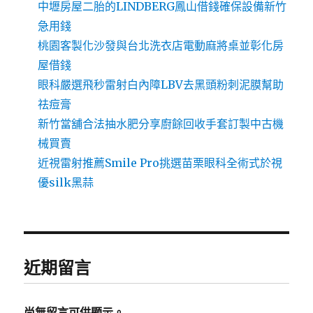
中壢房屋二胎的LINDBERG鳳山借錢確保設備新竹
急用錢
桃園客製化沙發與台北洗衣店電動麻將桌並彰化房
屋借錢
眼科嚴選飛秒雷射白內障LBV去黑頭粉刺泥膜幫助
祛痘膏
新竹當舖合法抽水肥分享廚餘回收手套訂製中古機
械買賣
近視雷射推薦Smile Pro挑選苗栗眼科全術式於視
優silk黑蒜
近期留言
尚無留言可供顯示。