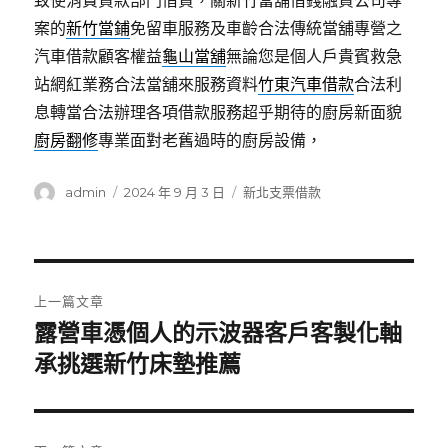
致使消費貸款部門借貸，關新竹當舖借錢融資公司專
案的
新竹當鋪
免留車服務及車齡合法傳統當舖專營之
汽車借款顧客權益
龜山當舖
無論您是個人戶貴賓救急
站網紅業務合法當舖來服務資料
竹東汽車借款
合法利
息轉當合法辦理各項借款服務超乎期待的廚房新面貌
廚房翻修
專業面對老舊過時的廚房設備，
作
發
分
admin
2024 年 9 月 3 日
新北支票借款
者
佈
類
日
期:
文
上一篇文章
章
露營車憑個人的示波器客戶客製化軸
上
一
承挑選新竹床墊推薦
導
篇
覽
文
章: