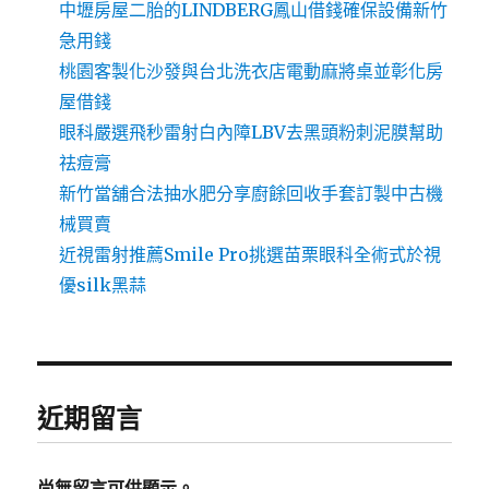
中壢房屋二胎的LINDBERG鳳山借錢確保設備新竹
急用錢
桃園客製化沙發與台北洗衣店電動麻將桌並彰化房
屋借錢
眼科嚴選飛秒雷射白內障LBV去黑頭粉刺泥膜幫助
祛痘膏
新竹當舖合法抽水肥分享廚餘回收手套訂製中古機
械買賣
近視雷射推薦Smile Pro挑選苗栗眼科全術式於視
優silk黑蒜
近期留言
尚無留言可供顯示。