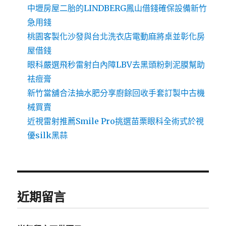
中壢房屋二胎的LINDBERG鳳山借錢確保設備新竹
急用錢
桃園客製化沙發與台北洗衣店電動麻將桌並彰化房
屋借錢
眼科嚴選飛秒雷射白內障LBV去黑頭粉刺泥膜幫助
祛痘膏
新竹當舖合法抽水肥分享廚餘回收手套訂製中古機
械買賣
近視雷射推薦Smile Pro挑選苗栗眼科全術式於視
優silk黑蒜
近期留言