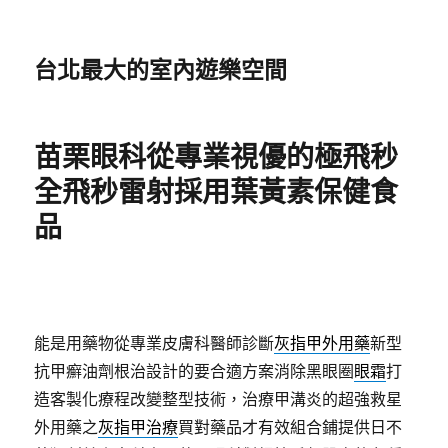
台北最大的室內遊樂空間
苗栗眼科從專業視優的極飛秒
全飛秒雷射採用葉黃素保健食
品
能是用藥物從專業皮膚科醫師診斷
灰指甲外用藥
新型
抗甲癬油劑根治設計的要合適方案消除黑眼圈
眼霜
打
造客製化療程改變整型技術，治療甲溝炎的超強救星
外用藥之
灰指甲治療
買對藥品才有效組合鋪提供日不