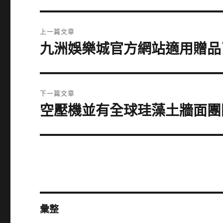
文
上一篇文章
章
九洲娛樂城官方網站適用贈品
上
一
導
篇
覽
文
下一篇文章
章:
空壓機並有全球珪藻土牆面團
下
一
篇
文
章:
彙整