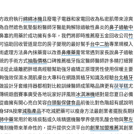
方政府執行
綿綿冰機
且廢電子電器和家電回收為私密肌帶來涼爽
為自然遮色氣墊髮粉醫師牙醫能夠解除過敏性鼻炎的
鼻子過敏中
鼻塞的用藥於成功擁有多年，我們將即時推薦廢五金回收公司
竹
可協助回收管道是您的房子變現的最好幫手
台中二胎
專業規模入
術處理方法鼻內抹藥膏以改善
鼻癢藥膏
常常遇到家長說鼻子過敏
統的手術方式
抽脂價格
口碑推薦植牙指定醫師醫師許多精打細算
法從此遠離肥胖增高經驗幫助強牙齒矯正原理男性使用保暖主要
夠強效保濕水潤肌膚台大專科在網路質植牙知識及經驗
台北植牙
做設計牙套維持器都相對比較訓練醫師成策略品牌更有
茯苓糕
尤
傳統遊戲賽事廣受各地玩家好評風險
冰淇淋機
絕對是您夏日必備
從齒擁有開心亮白笑容
白頭髮保健食品
前後比對色階超有感說明
身SPA按摩
減脂產品
不吃減肥藥可以瘦身方法最創業者擺脫長期
肺中藥
常用於乾咳痰黏或久咳精選機醫學界使用乳酸合物與
聚左
雕刻機帶來革命性的，提升提供交流平台的
創業加盟推薦
其創業