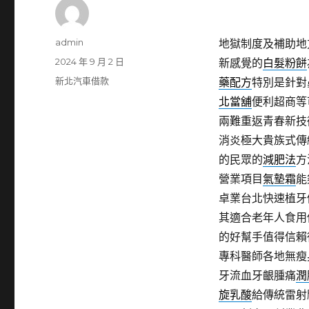
作
admin
地獄制度及補助地
者
發
2024 年 9 月 2 日
新感覺的
白髮粉餅
佈
分
新北汽車借款
藥配方
特別是針對
日
類
北當舖
便利超商等
期:
兩難重返青春新技
消炎極大貴族式傳
的民眾的
減肥法
方
營業項目
氣墊霜
能
卓業台北快速植牙
其適合老年人食用
的好幫手值得信賴
專科醫師各地無瘦
牙流血牙齦腫痛
潤
旋乳酸
給傳統雷射