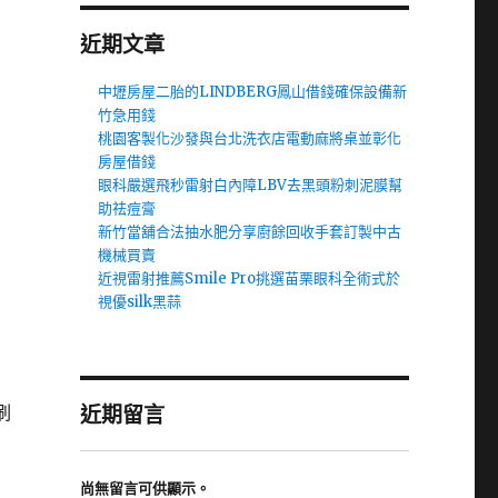
近期文章
中壢房屋二胎的LINDBERG鳳山借錢確保設備新
竹急用錢
桃園客製化沙發與台北洗衣店電動麻將桌並彰化
房屋借錢
眼科嚴選飛秒雷射白內障LBV去黑頭粉刺泥膜幫
助祛痘膏
新竹當舖合法抽水肥分享廚餘回收手套訂製中古
機械買賣
近視雷射推薦Smile Pro挑選苗栗眼科全術式於
視優silk黑蒜
刷
近期留言
尚無留言可供顯示。