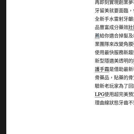
再即刻實現創業夢
牙留美就要面臨，
全新手水雷射牙齦
品豐富成分藥效
壯
薦
給你適合掉髮及
業團隊來改變角膜
使用最快服務新趨
新型隱適美透明的
護手霜
是借助最新
骨藥品，貼藥的骨
驗新老玩家為了回
LPG
使用超完美預
理曲線狀態牙齒不