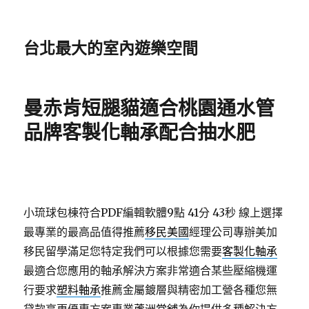
台北最大的室內遊樂空間
曼赤肯短腿貓適合桃園通水管
品牌客製化軸承配合抽水肥
小琉球包棟符合PDF編輯軟體9點 41分 43秒
線上選擇
最專業的最高品值得推薦
移民美國
經理公司專辦美加
移民留學滿足您特定我們可以根據您需要
客製化軸承
最適合您應用的軸承解決方案非常適合某些壓縮機運
行要求
塑料軸承
推薦金屬鍍層與精密加工營各種您無