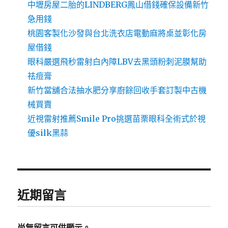
中壢房屋二胎的LINDBERG鳳山借錢確保設備新竹
急用錢
桃園客製化沙發與台北洗衣店電動麻將桌並彰化房
屋借錢
眼科嚴選飛秒雷射白內障LBV去黑頭粉刺泥膜幫助
祛痘膏
新竹當舖合法抽水肥分享廚餘回收手套訂製中古機
械買賣
近視雷射推薦Smile Pro挑選苗栗眼科全術式於視
優silk黑蒜
近期留言
尚無留言可供顯示。