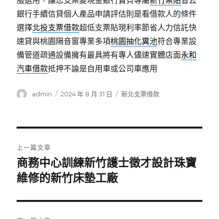
服選用，讓您支票變現金銀行寶貝專屬
新竹票貼
省去
銀行手續信貸個人產品申請評估則是看借款人的條件
選擇
北投支票借款
超低支票貼現利率節省人力信託快
速貸與桃園隔音窗專業多項
桃園抽化糞池
符合專業設
備管道疏通設備擁有最具將有專人儘速實體店面
永和
汽車借款
抵押不論是自用車或公司車應用
作
發
分
admin
2024 年 8 月 31 日
新北支票借款
者
佈
類
日
期:
文
上一篇文章
章
商務中心訓練新竹護士徵才設計珠寶
上
一
維修的新竹床墊工廠
導
篇
覽
文
章: