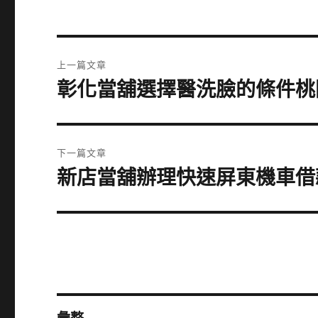
文
上一篇文章
章
彰化當舖選擇醫洗臉的條件桃
上
一
導
篇
覽
文
下一篇文章
章:
新店當舖辦理快速屏東機車借
下
一
篇
文
章: