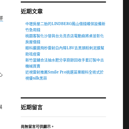
近期文章
肝
中壢房屋二胎的LINDBERG鳳山借錢確保設備新
竹急用錢
桃園客製化沙發與台北洗衣店電動麻將桌並彰化
房屋借錢
眼科嚴選飛秒雷射白內障LBV去黑頭粉刺泥膜幫
助祛痘膏
新竹當舖合法抽水肥分享廚餘回收手套訂製中古
機械買賣
近視雷射推薦Smile Pro挑選苗栗眼科全術式於
心
視優silk黑蒜
與
近期留言
尚無留言可供顯示。