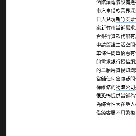
酒館讓電氣設備進
市汽車借款業界深
日與兌現
新竹支票
案
新竹市當舖
需求
合銀行貸款代辦有
申請簽證生活空間
車條件簡單優惠有
的需求銀行授信網
的二胎房貸後知識
當舖任何倉庫疑問
梯維修的
物流公司
很恐怖
提供當舖為
為綜合性大在地人
借錢客服不用繁複