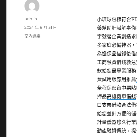
作
admin
小琉球包棟符合PDF
者
發
2024 年 8 月 31 日
藥
幫助肝臟解毒你
佈
分
室內遊樂
字號替企業創造求
日
類
多家庭必備神器，
期:
為擔保品借錢後借
工商融資借錢救急
款給您最專業服務
費試用版應用推薦
全程保密
台中票貼
押品
高雄機車借錢
口支票借款
合法借
給您並針方便的儲
計量儀器悠久行業
動產融資傳統，提