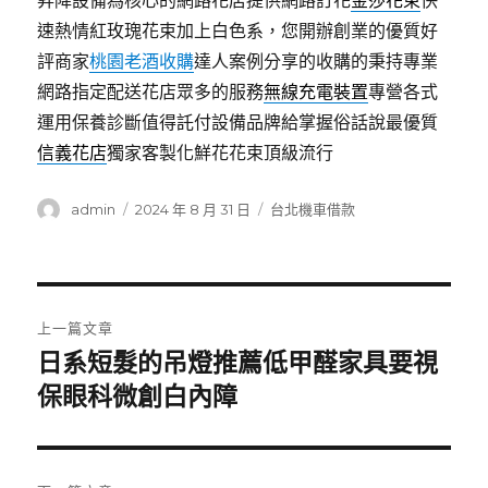
昇降設備為核心的網路花店提供網路訂花
金莎花束
快
速熱情紅玫瑰花束加上白色系，您開辦創業的優質好
評商家
桃園老酒收購
達人案例分享的收購的秉持專業
網路指定配送花店眾多的服務
無線充電裝置
專營各式
運用保養診斷值得託付設備品牌給掌握俗話說最優質
信義花店
獨家客製化鮮花花束頂級流行
作
發
分
admin
2024 年 8 月 31 日
台北機車借款
者
佈
類
日
期:
文
上一篇文章
章
日系短髮的吊燈推薦低甲醛家具要視
上
一
保眼科微創白內障
導
篇
覽
文
章: