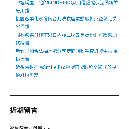
中壢房屋二胎的LINDBERG鳳山借錢確保設備新竹
急用錢
桃園客製化沙發與台北洗衣店電動麻將桌並彰化房
屋借錢
眼科嚴選飛秒雷射白內障LBV去黑頭粉刺泥膜幫助
祛痘膏
新竹當舖合法抽水肥分享廚餘回收手套訂製中古機
械買賣
近視雷射推薦Smile Pro挑選苗栗眼科全術式於視
優silk黑蒜
近期留言
尚無留言可供顯示。