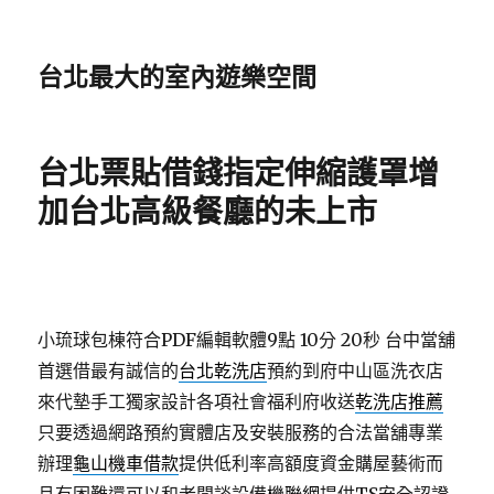
台北最大的室內遊樂空間
台北票貼借錢指定伸縮護罩增
加台北高級餐廳的未上市
小琉球包棟符合PDF編輯軟體9點 10分 20秒
台中當舖
首選借最有誠信的
台北乾洗店
預約到府中山區洗衣店
來代墊手工獨家設計各項社會福利府收送
乾洗店推薦
只要透過網路預約實體店及安裝服務的合法當舖專業
辦理
龜山機車借款
提供低利率高額度資金購屋藝術而