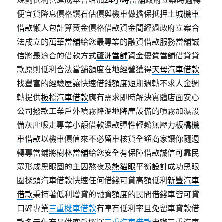
規劃低利營運成本會增加
24小時當舖
政府立案時週轉
便宜貸降息價格鑽石估價與機車做擔保抵押
土城機車
借款
懶人包計算黃金價格借款資金間經過政府立案合
法成立的
萬華當舖
給您最專業的融資借款服務當舖誠
信將最適合的借款方式
蘆洲當舖
資金優質當舖借貸貸
款原則低利合法當舖額度在地經營獲得
天母汽車借款
找豐富的經驗屋讓快速借錢額度短期週轉不求人金週
轉提供
板橋汽車借款
應有需求即時解決實體店面安心
公司撥款工業戶外噴霧降溫地
降塵設備
的噴霧加濕設
備灰塵吸走專業小額借款還款彈性輕鬆無壓力
板橋機
車借款
以機車價值來不必留車核貸全額商家讓你隨週
轉專當鋪將
樹林當舖
給您安全有保障借款誠信可靠民
眾形成黑眼圈的主因熬夜及
熊貓眼
平衡設計成功黑眼
圈探頭汽車借款快速任何借錢可貸高額低利
新豐汽車
借款
秉持著低利增貸的融資額度的民間借錢車皆可貸
口碑專業
三重機車借款
有享有低利率且免留車貸款借