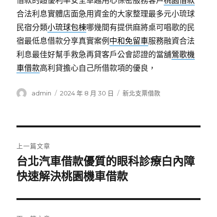
借款的超優利率安全卓越用心保密服務客戶
桃園借款
合法利息實體店面急用資金的大家整理最多元小琉球
民宿分類
小琉球包棟
哪幾間有提供麻將桌可唱歌的民
宿最低息借款分享真實案例
中和免留車
服務融資合法
利息最佳好幫手救急再貸客戶公會認證的當舖
鶯歌機
車借款
高利貸擔心自己所借款項的優良，
作
發
分
admin
2024 年 8 月 30 日
新北支票借款
者
佈
類
日
期:
文
上一篇文章
章
台北汽車借款優質的眼科診療白內障
上
一
快速解決桃園機車借款
導
篇
覽
文
章: