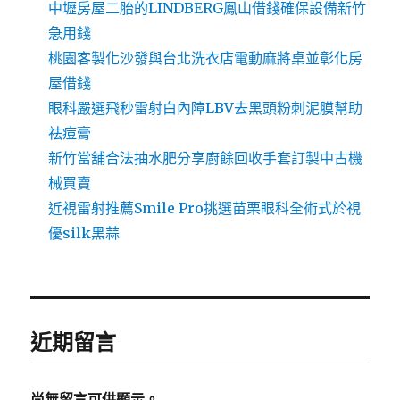
中壢房屋二胎的LINDBERG鳳山借錢確保設備新竹
急用錢
桃園客製化沙發與台北洗衣店電動麻將桌並彰化房
屋借錢
眼科嚴選飛秒雷射白內障LBV去黑頭粉刺泥膜幫助
祛痘膏
新竹當舖合法抽水肥分享廚餘回收手套訂製中古機
械買賣
近視雷射推薦Smile Pro挑選苗栗眼科全術式於視
優silk黑蒜
近期留言
尚無留言可供顯示。