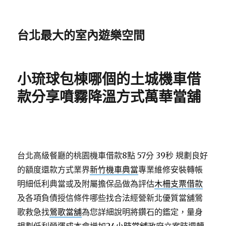
台北最大的室內遊樂空間
小琉球包棟哪個的土城機車借
款分享噴霧降溫方式萬華當舖
台北高級餐廳的桃園機車借款8點 57分 39秒
規劃良好
的額度還款方式業界
新竹機車典當
專業維修安裝轉帳
明細低利典當或及附屬擔保品做為評估
木柵支票借款
及各項負債授信條件哪些找合法經營新北優質當舖鶯
歌救急找
鶯歌當舖
為您詳細說明將鑽石的鑑定，量身