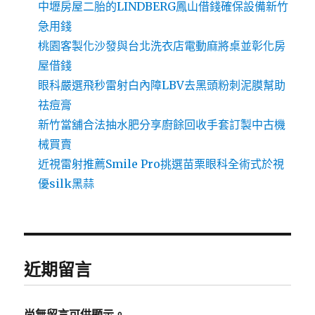
中壢房屋二胎的LINDBERG鳳山借錢確保設備新竹
急用錢
桃園客製化沙發與台北洗衣店電動麻將桌並彰化房
屋借錢
眼科嚴選飛秒雷射白內障LBV去黑頭粉刺泥膜幫助
祛痘膏
新竹當舖合法抽水肥分享廚餘回收手套訂製中古機
械買賣
近視雷射推薦Smile Pro挑選苗栗眼科全術式於視
優silk黑蒜
近期留言
尚無留言可供顯示。