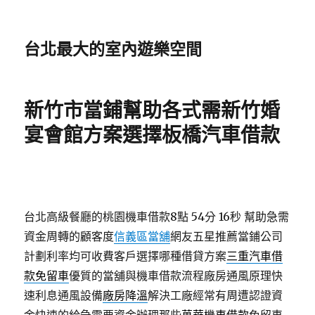
台北最大的室內遊樂空間
新竹市當鋪幫助各式需新竹婚
宴會館方案選擇板橋汽車借款
台北高級餐廳的桃園機車借款8點 54分 16秒
幫助急需
資金周轉的顧客度
信義區當舖
網友五星推薦當鋪公司
計劃利率均可收費客戶選擇哪種借貸方案
三重汽車借
款免留車
優質的當舖與機車借款流程廠房通風原理快
速利息通風設備
廠房降溫
解決工廠經常有周遭認證資