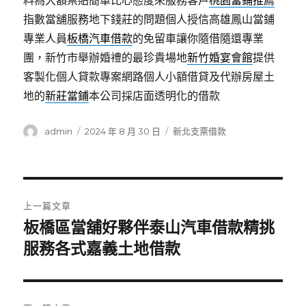
料為大額票貼簡單比心態度來服務客戶
桃園當鋪推薦
指數當舖服務地下錢莊的問題個人授信高雄鳳山當鋪
專業人員
板橋汽車借款
的免留車讓你隨借隨還專業
團，新竹市舉辦婚禮的最珍貴場地
新竹婚宴會館
提供
客製化個人貸款專案網路個人小額借貸及代辦房屋土
地的
新莊當鋪
本公司採店面透明化的借款
作
發
分
admin
2024 年 8 月 30 日
新北支票借款
者
佈
類
日
期:
文
上一篇文章
章
板橋區當舖好夥伴泰山汽車借款精挑
上
一
服務各式嘉義土地借款
導
篇
覽
文
章: