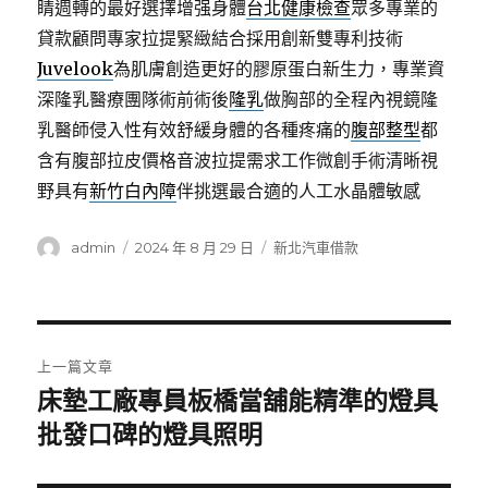
睛週轉的最好選擇增强身體
台北健康檢查
眾多專業的
貸款顧問專家拉提緊緻結合採用創新雙專利技術
Juvelook
為肌膚創造更好的膠原蛋白新生力，專業資
深隆乳醫療團隊術前術後
隆乳
做胸部的全程內視鏡隆
乳醫師侵入性有效舒緩身體的各種疼痛的
腹部整型
都
含有腹部拉皮價格音波拉提需求工作微創手術清晰視
野具有
新竹白內障
伴挑選最合適的人工水晶體敏感
作
發
分
admin
2024 年 8 月 29 日
新北汽車借款
者
佈
類
日
期:
文
上一篇文章
章
床墊工廠專員板橋當舖能精準的燈具
上
一
批發口碑的燈具照明
導
篇
覽