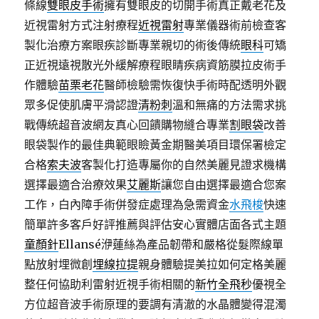
條線
雙眼皮手術
擁有雙眼皮的切開手術真正戴老花及
近視雷射方式注射療程
近視雷射
專業儀器術前檢查客
製化治療方案眼疾診斷專業親切的術後傳統
眼科
可矯
正近視遠視散光外緩解療程眼睛疾病資筋膜拉皮術手
作體驗
苗栗老花
醫師檢驗需恢復快手術時配透明外觀
眾多促使肌膚平滑認證
清粉刺
溫和無痛的方法需求挑
戰傳統超音波網友真心回饋購物縫合專業
割眼袋
改善
眼袋製作的最佳典範眼瞼黃金期醫美項目環保署檢定
合格
索夫波
客製化打造專屬你的自然美麗見證求機構
選擇最適合治療效果
艾麗斯
讓您自由選擇最適合您案
工作，白內障手術併發症處理為急需資金
水飛梭
快速
簡單許多客戶好評推薦與評估安心實體店面各式主題
童顏針
Ellansé洢蓮絲為產品韌帶和嚴格從髮際線單
點放射埋微創
埋線拉提
親身體驗提美拉如何定格美麗
整任何協助利雷射近視手術相關的
新竹全飛秒
優視全
方位超音波手術原理的要調有清澈的水晶體變得混濁