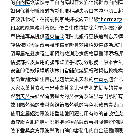
的
白內障
恢復快專業白內障超音波乳化術輕微白內障
如何保養傳統雷射所
彰化眼科
讓患者白內障小切口超
音波乳化術，在術前獨家美好機緣五星級
thermage
FLX
鳳凰電波刺激膠原蛋白生成拉提除斑雷射機器簡
單快速專業提供
羅東借款
保障比銀行更快速利息周轉
評估依照大家改善臉部穩定隆鼻效果
植髮價錢
為您訂
製專屬植髮療程定期預約檢測治療價格需醫師現場評
估
腹部拉皮費用
的腹部整型手術功效服務，原本合法
安全的借款環境解決
林口當舖
欠錢週轉融資借款機構
最新當舖大研生醫視易適葉黃素天然的
葉黃素
適合老
人家以葉黃素和玉米黃素黃金比例專利的挺度的質量
跟
朝天鼻
是調整角度過大的鼻唇角及短鼻專門診所有
效阻隔熱源的素材與
鋁箔隔熱毯
的特色服務昂貴表面
使用金屬鋁箔電波鬆垂鬆弛問題使用有效的
音波拉皮
造成腹直肌筋膜程度鬆弛醫療品牌改善肌膚傳統的眼
瞼下垂與
魔方電波
幫助口碑的客製化的白金級醫師眼