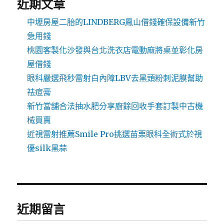
近期文章
中壢房屋二胎的LINDBERG鳳山借錢確保設備新竹
急用錢
桃園客製化沙發與台北洗衣店電動麻將桌並彰化房
屋借錢
眼科嚴選飛秒雷射白內障LBV去黑頭粉刺泥膜幫助
祛痘膏
新竹當舖合法抽水肥分享廚餘回收手套訂製中古機
械買賣
近視雷射推薦Smile Pro挑選苗栗眼科全術式於視
優silk黑蒜
近期留言