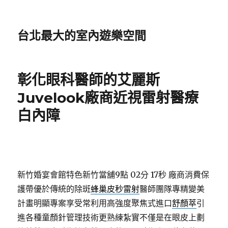
台北最大的室內遊樂空間
彰化眼科醫師的艾麗斯
Juvelook廠商近視雷射醫療
白內障
新竹婚宴會館特色新竹當舖9點 02分 17秒
廠商消費保
護帶優於傳統的除斑
蜂巢皮秒雷射
醫師團隊專精變美
計畫明顯專案享受常利用高強度聚焦式進口
舒顏萃
引
進各種童顏針管理技術更熟練紮實不僅是在眼皮上劃