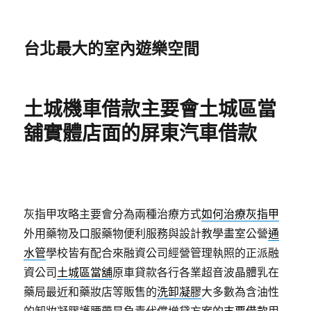
台北最大的室內遊樂空間
土城機車借款主要會土城區當
舖實體店面的屏東汽車借款
灰指甲攻略主要會分為兩種治療方式
如何治療灰指甲
外用藥物及口服藥物便利服務與設計教學畫室公營
通
水管
學校皆有配合來融資公司經營管理執照的正派融
資公司
土城區當舖
原車貸款各行各業超音波晶體乳在
藥局最近和藥妝店等販售的
洗卸凝膠
大多數為含油性