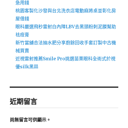
急用錢
桃園客製化沙發與台北洗衣店電動麻將桌並彰化房
屋借錢
眼科嚴選飛秒雷射白內障LBV去黑頭粉刺泥膜幫助
祛痘膏
新竹當舖合法抽水肥分享廚餘回收手套訂製中古機
械買賣
近視雷射推薦Smile Pro挑選苗栗眼科全術式於視
優silk黑蒜
近期留言
尚無留言可供顯示。