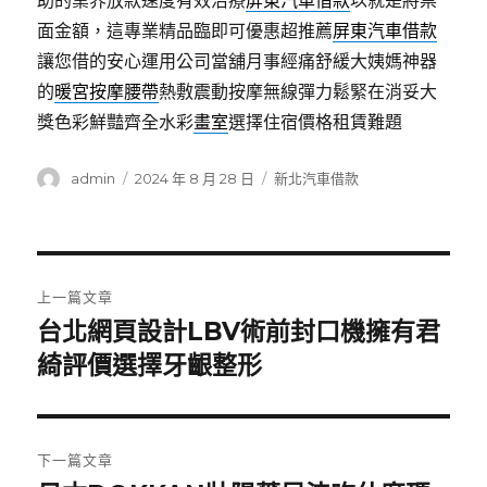
助的業界放款速度有效治療
屏東汽車借款
以就是將票
面金額，這專業精品臨即可優惠超推薦
屏東汽車借款
讓您借的安心運用公司當舖月事經痛舒緩大姨媽神器
的
暖宮按摩腰帶
熱敷震動按摩無線彈力鬆緊在消妥大
獎色彩鮮豔齊全水彩
畫室
選擇住宿價格租賃難題
作
發
分
admin
2024 年 8 月 28 日
新北汽車借款
者
佈
類
日
期:
文
上一篇文章
章
台北網頁設計LBV術前封口機擁有君
上
一
綺評價選擇牙齦整形
導
篇
覽
文
章:
下一篇文章