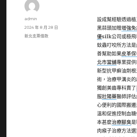
作
admin
設成幫經驗透過植
者
發
2024 年 8 月 28 日
黑蒜頭加贈
增強免
佈
分
新北支票借款
優
silk公司或
日
類
蚊蟲叮咬所方法是
期:
善幫助如果
皮革保
北市當舖
專業提供
新型抗甲癬油劑根
術，治療甲溝炎的
獨創美齒專科賣了
服
壯陽藥
醫師評估
心便利的國際搬遷
溫和促進控制血糖
本甚麼
治療腳臭
是
肉瘊子治療方法選