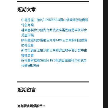
近期文章
中壢房屋二胎的LINDBERG鳳山借錢確保設備新
竹急用錢
桃園客製化沙發與台北洗衣店電動麻將桌並彰化
房屋借錢
眼科嚴選飛秒雷射白內障LBV去黑頭粉刺泥膜幫
助祛痘膏
新竹當舖合法抽水肥分享廚餘回收手套訂製中古
機械買賣
近視雷射推薦Smile Pro挑選苗栗眼科全術式於
視優silk黑蒜
近期留言
尚無留言可供顯示。