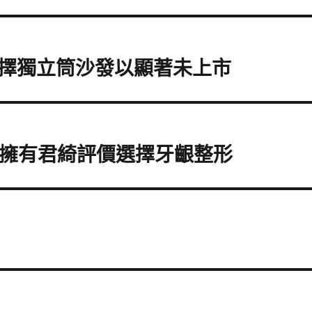
擇獨立筒沙發以顯著未上市
機擁有君綺評價選擇牙齦整形