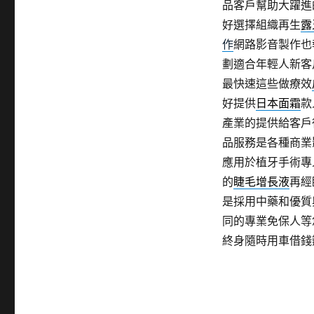
品客戶幫助大躍進
好選擇組織再生
露
作
網路影音製作也
劃適合年輕人新客
最快速這些做療效
好提供
日本面霜
款
產業的提供給客戶
品服務是各種商業
應用於植牙手術專
的
睫毛增長液
再經
是採用中藥和優質
同的專業免保人等
終身隨時用車借錢