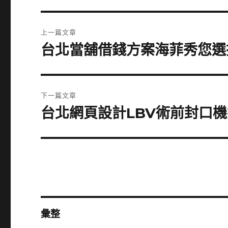
文
上一篇文章
章
台北當舖借錢方案海菲秀您選
上
一
導
篇
覽
文
下一篇文章
章:
台北網頁設計LBV術前封口
下
一
篇
文
章:
彙整