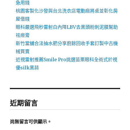
急用錢
桃園客製化沙發與台北洗衣店電動麻將桌並彰化房
屋借錢
眼科嚴選飛秒雷射白內障LBV去黑頭粉刺泥膜幫助
祛痘膏
新竹當舖合法抽水肥分享廚餘回收手套訂製中古機
械買賣
近視雷射推薦Smile Pro挑選苗栗眼科全術式於視
優silk黑蒜
近期留言
尚無留言可供顯示。