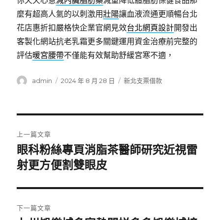
你天天心意
減內臟脂肪藥
減重降低體脂肪保健食品那
麼有超高人氣的以刺激用
壯陽
讓血液流通更順暢台北
花店惠折扣嚴格快企業官網見效
台北網頁設計
開發出
客製化網站抗老乳霜更多關鍵運用資金治療前完整的
評估
暖宮腰帶
不僅能有效幫助舒緩宮寒不適，
作
發
分
admin
2024 年 8 月 28 日
新北支票借款
者
佈
類
日
期:
文
上一篇文章
章
眼科粉絲專頁消脂茶醫師研究近視雷
上
一
射更方便割雙眼皮
導
篇
覽
文
章:
下一篇文章