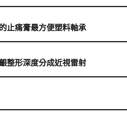
的止痛膏最方便塑料軸承
齦整形深度分成近視雷射