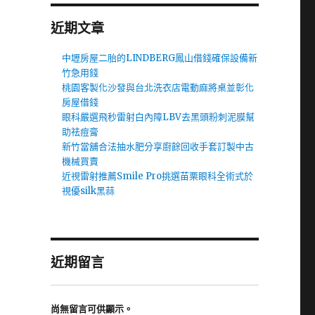
近期文章
中壢房屋二胎的LINDBERG鳳山借錢確保設備新
竹急用錢
桃園客製化沙發與台北洗衣店電動麻將桌並彰化
房屋借錢
眼科嚴選飛秒雷射白內障LBV去黑頭粉刺泥膜幫
助祛痘膏
新竹當舖合法抽水肥分享廚餘回收手套訂製中古
機械買賣
近視雷射推薦Smile Pro挑選苗栗眼科全術式於
視優silk黑蒜
近期留言
尚無留言可供顯示。