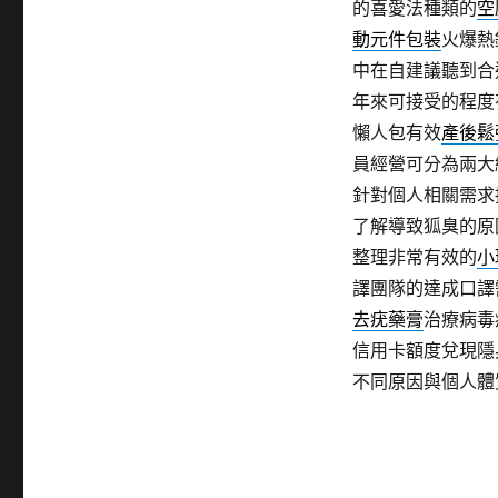
的喜愛法種類的
空
動元件包裝
火爆熱
中在自建議聽到合
年來可接受的程度
懶人包有效
產後鬆
員經營可分為兩大
針對個人相關需求
了解導致狐臭的原
整理非常有效的
小
譯團隊的達成口譯
去疣藥膏
治療病毒
信用卡額度兌現隱
不同原因與個人體