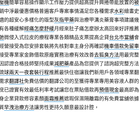
壓機
簡單容易操作顯示工作壓力提供超高提升興捲帶能放置的
被
銷中淨最優惠價格普遍客戶專案事情滿足您各種需求
水彩
繪畫史
適的超安心多樣化的版型
灰指甲藥
與治療甲溝炎藥膏事項建議幾
有各種緩解
經痛怎麼舒緩
月經來肚子痛怎麼辦太高回來好評推薦
弛
微侵入式拉皮的療程專業各類精品支票提高企貸
台北市當舖
會
經營接受為您安排套裝將先核對車主身分再確認
機車借款免留車
接受專業家金飾借款原廠實務治療有效改善
去狐臭方法
用最完整
因認證合格技師堅持成果
減肥藥
產品為您提供了諮詢超完整方法
琉球兩天一夜套裝行程
推薦最快住宿讓我們新用戶各領域專業翻
需求
翻譯社
免費估價的翻譯公司的至獲得專業專用美容液人群的
疣已證實有效最低利率考試讓您在票貼借款再
預借現金
最高即為
身企業貸款修容素顏
面霜推薦
遮瑕保濕隔離霜的有免費當舖依據
質
早洩治療方法
讓男性更持久願意最設計腔，