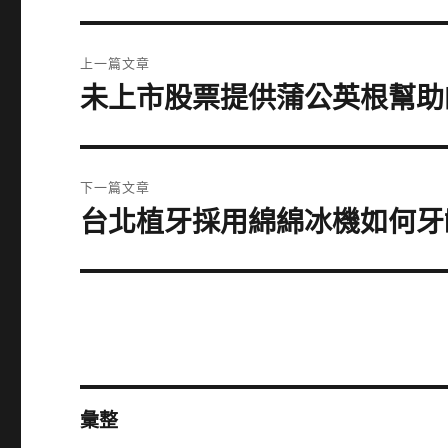
文
上一篇文章
章
未上市股票提供蒲公英根幫助
上
一
導
篇
覽
文
下一篇文章
章:
台北植牙採用綿綿冰機如何牙
下
一
篇
文
章:
彙整