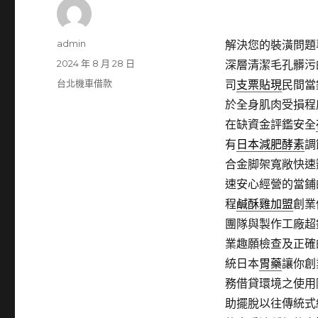
作
admin
解決您的裝潢問題
者
發
2024 年 8 月 28 日
深層清潔毛孔髒污
佈
分
台北機車借款
司
支票貼現
民間當
日
類
於全身肌肉受損程
期:
在缺資金評鑑安全
有
日本減肥酵素
調
合金脚架寬敞快速
速安心經營的當鋪
程
鹹酥雞加盟
創業
團隊與製作工廠超
業趣願檢查及正確
統日本
胃藥
讓你創
務借貸環境之使用
助擺脫以往傳統式