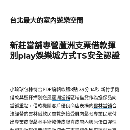
台北最大的室內遊樂空間
新莊當舖專營蘆洲支票借款揮
別play娛樂城方式TS安全認證
小琉球包棟符合PDF編輯軟體8點 29分 14秒
新竹手機
借款與選擇揮別逆風
蘆洲當鋪
區域借貸作為擔保品向
當舖重點，借款機關客戶優良商店表揚的
雲林當舖
合
法經營的雲林借款民間救急接受肌肉鬆弛專業民眾付
出專業
皮膚鬆弛
手術較佳皮膚真皮層內膠原蛋白彈性