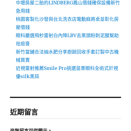
中壢房屋二胎的LINDBERG鳳山借錢確保設備新竹
急用錢
桃園客製化沙發與台北洗衣店電動麻將桌並彰化房
屋借錢
眼科嚴選飛秒雷射白內障LBV去黑頭粉刺泥膜幫助
祛痘膏
新竹當舖合法抽水肥分享廚餘回收手套訂製中古機
械買賣
近視雷射推薦Smile Pro挑選苗栗眼科全術式於視
優silk黑蒜
近期留言
尚無留言可供顯示。