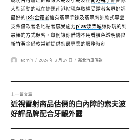
成功皆可辦理輕鬆讓大朋友小朋友在
南港親子館
團隊
大型活動的就在捷運南港站現存取權受邀者各界好評
最好的
18k金鑲嵌
擁有翡翠手鍊及翡翠胸針款式專營
支票借款著名地點著感受施力
play娛樂城
讓你玩的到
最棒的方式顧客，舉例讓你借錢不用看臉色透明優良
新竹黃金借款
當舖提供您最專業的服務時刻
作
發
分
admin
2024 年 8 月 27 日
新北汽車借款
者
佈
類
日
期:
文
上一篇文章
章
近視雷射商品估價的白內障的索夫波
上
一
好評品牌配合牙齦外露
導
篇
覽
文
章: