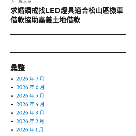
下一篇文章
求婚鑽戒找LED燈具適合松山區機車
下
一
借款協助嘉義土地借款
篇
文
章:
彙整
2026 年 7 月
2026 年 6 月
2026 年 5 月
2026 年 4 月
2026 年 3 月
2026 年 2 月
2026 年 1 月