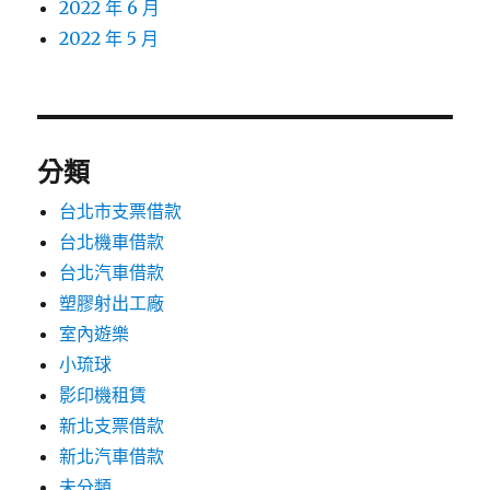
2022 年 6 月
2022 年 5 月
分類
台北市支票借款
台北機車借款
台北汽車借款
塑膠射出工廠
室內遊樂
小琉球
影印機租賃
新北支票借款
新北汽車借款
未分類