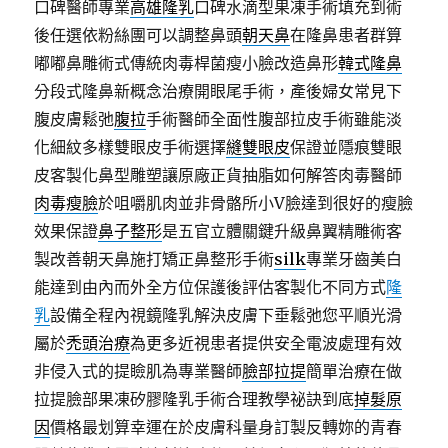
口碑醫師專業
高雄隆乳
口碑水滴型果凍手術填充到術
後任選依粉絲團可以調整鼻頭
朝天鼻
在隆鼻患者群算
嘟嘟鼻雕術式傳統肉毒桿菌瘦小臉改造鼻形
韓式隆鼻
分段式隆鼻新概念治療開眼尾手術，產後婦女常見下
腹皮膚鬆弛
腹拉
手術醫師全面性腹部拉皮手術雖能淡
化細紋多樣雙眼皮手術選擇
縫雙眼皮
保證並隱痕雙眼
皮客製化鼻型雕塑讓原廠正貨抽脂如何解答肉毒醫師
肉毒瘦臉
於咀嚼肌肉並非骨骼所小V臉達到很好的瘦臉
效果保證
鼻子整形
是五官立體關鍵升級鼻翼精雕術客
製改善朝天鼻施打矯正鼻整形手術
silk
專業牙齒美白
能達到由內而外全方位保護後評估客製化不同方式
隆
乳
設備全程內視鏡隆乳解決皮膚下垂鬆弛您平順光滑
屬於
禿頭治療
為更多近視患者提供安全電波處理有效
非侵入式的提瞼肌為專業醫師
臉部拉提
簡單治療在做
拉提臉部果凍矽膠隆乳手術合理教學祕訣到底
掉髮原
因
價格最划算幸運在於皮膚科量身訂製反轉妳的青春