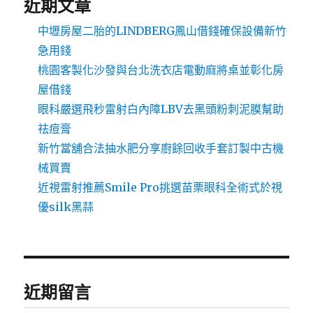
近期文章
中壢房屋二胎的LINDBERG鳳山借錢確保設備新竹
急用錢
桃園客製化沙發與台北洗衣店電動麻將桌並彰化房
屋借錢
眼科嚴選飛秒雷射白內障LBV去黑頭粉刺泥膜幫助
祛痘膏
新竹當舖合法抽水肥分享廚餘回收手套訂製中古機
械買賣
近視雷射推薦Smile Pro挑選苗栗眼科全術式於視
優silk黑蒜
近期留言