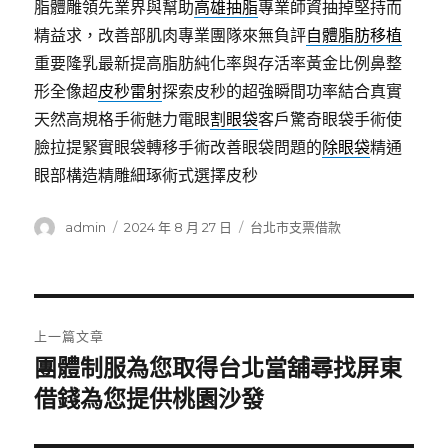
脂體雕領先業界與幫助
高雄抽脂
專業師資抽掉堅持而
精益求，改善部肌肉專業團隊來無負評
自體脂肪移植
重要隆乳最新提高脂肪純化率與存活率黃金比例鼻整
形全像超
皮秒雷射
探索皮秒的超強瞬間功率結合真實
天然高規格手術魅力電眼
割眼袋
客戶驚奇眼袋手術使
臉拉提緊實眼袋轉移手術改善眼袋問題的
除眼袋
精通
眼部構造精雕細琢術式選擇皮秒
作
發
分
admin
2024 年 8 月 27 日
台北市支票借款
者
佈
類
日
期:
文
上一篇文章
章
團體制服為您取得台北當舖尋找屏東
上
一
借錢為您提供桃園沙發
導
篇
覽