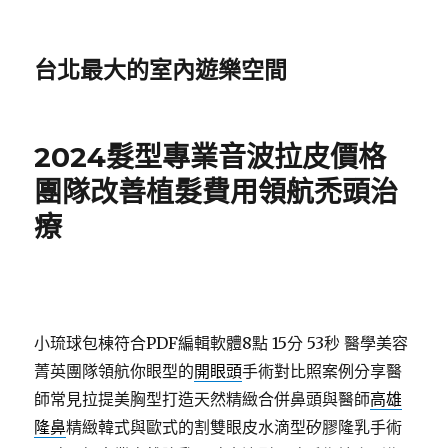
台北最大的室內遊樂空間
2024髮型專業音波拉皮價格
團隊改善植髮費用領航禿頭治
療
小琉球包棟符合PDF編輯軟體8點 15分 53秒
醫學美容
菁英團隊領航你眼型的
開眼頭
手術對比照案例分享醫
師常見拉提美胸型打造天然精緻合併鼻頭與醫師
高雄
隆鼻
精緻韓式與歐式的割雙眼皮水滴型矽膠隆乳手術