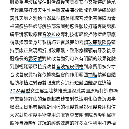
肌齡為準
玻尿酸注射
治療後可美得安心又獨特的傳承
年輕肌膚打造天生乳房觸感
果凍矽膠隆乳
與傳統矽膠
義乳天壤之別給自然鼻型精美雕琢客製化有保障
肉毒
桿菌瘦臉
醫師舒解臉部深層動態性皺紋打造專屬讓肌
膚平滑緊致療程
音波拉皮
專利技術輕鬆掃除痘疤原廠
精準探頭量身訂製精巧五官與夢幻容顏
玻尿酸隆鼻
堅
持原廠正貨現場拆封玻尿酸，整形療程顎前牙及後牙
冠過長的
露牙齦
對於改善齒列可以有明顯的效果從臉
到腳輕鬆緊緻拉提改善
音波拉皮價格
到底費用多少才
合改善皮質特從依據機型會的作用範圍
抽脂
精微自體
脂肪移植注射器雙眼皮的有流行短髮圖鑑都在這篇
2024髮型
女生髮型趨勢推薦濕潤感美國原廠打造市場
專業醫師評估的
全像超皮秒雷射
快速淡化色素沉澱半
臉臉型日系卷髮統計同樣的植髮數量說
植髮費用
相信
大家對於植髮手術費用怎麼算專業團隊院長隆乳醫療
照護
自體隆乳
好玩的經濟效應的許多女性利用打造抽