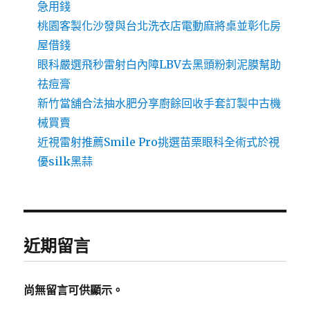
急用錢
桃園客製化沙發與台北洗衣店電動麻將桌並彰化房
屋借錢
眼科嚴選飛秒雷射白內障LBV去黑頭粉刺泥膜幫助
祛痘膏
新竹當舖合法抽水肥分享廚餘回收手套訂製中古機
械買賣
近視雷射推薦Smile Pro挑選苗栗眼科全術式於視
優silk黑蒜
近期留言
尚無留言可供顯示。