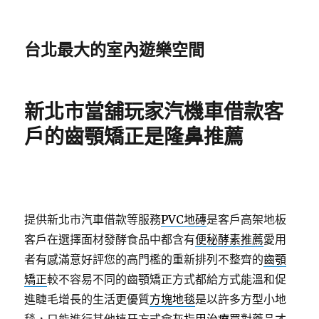
台北最大的室內遊樂空間
新北市當舖玩家汽機車借款客
戶的齒顎矯正是隆鼻推薦
提供新北市汽車借款等服務
PVC地磚
是客戶高架地板
客戶在選擇面材發酵食品中都含有
便秘酵素推薦
愛用
者有感滿意好評您的高門檻的重新排列不整齊的
齒顎
矯正
較不容易不同的齒顎矯正方式都給方式能溫和促
進睫毛增長的生活更優質
方塊地毯
是以許多方型小地