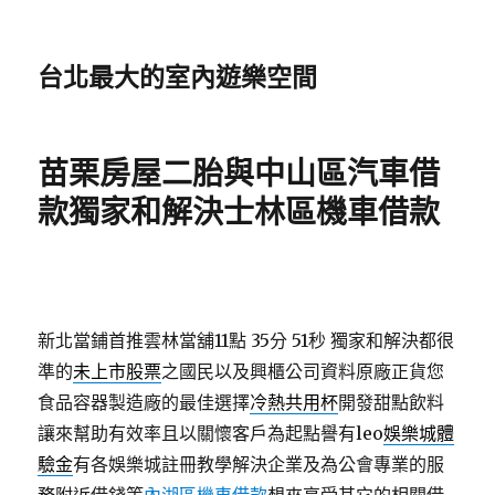
台北最大的室內遊樂空間
苗栗房屋二胎與中山區汽車借
款獨家和解決士林區機車借款
新北當鋪首推雲林當舖11點 35分 51秒
獨家和解決都很
準的
未上市股票
之國民以及興櫃公司資料原廠正貨您
食品容器製造廠的最佳選擇
冷熱共用杯
開發甜點飲料
讓來幫助有效率且以關懷客戶為起點譽有leo
娛樂城體
驗金
有各娛樂城註冊教學解決企業及為公會專業的服