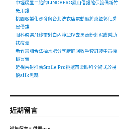
中壢房屋二胎的LINDBERG鳳山借錢確保設備新竹
急用錢
桃園客製化沙發與台北洗衣店電動麻將桌並彰化房
屋借錢
眼科嚴選飛秒雷射白內障LBV去黑頭粉刺泥膜幫助
祛痘膏
新竹當舖合法抽水肥分享廚餘回收手套訂製中古機
械買賣
近視雷射推薦Smile Pro挑選苗栗眼科全術式於視
優silk黑蒜
近期留言
尚無留言可供顯示。