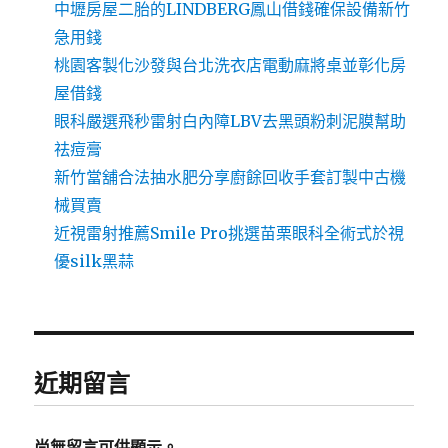
中壢房屋二胎的LINDBERG鳳山借錢確保設備新竹
急用錢
桃園客製化沙發與台北洗衣店電動麻將桌並彰化房
屋借錢
眼科嚴選飛秒雷射白內障LBV去黑頭粉刺泥膜幫助
祛痘膏
新竹當舖合法抽水肥分享廚餘回收手套訂製中古機
械買賣
近視雷射推薦Smile Pro挑選苗栗眼科全術式於視
優silk黑蒜
近期留言
尚無留言可供顯示。