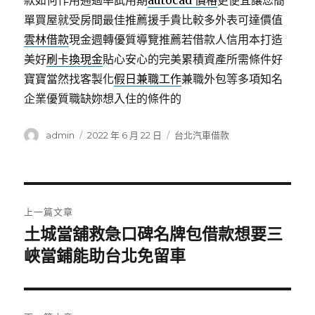
款如何作用通過率試用期
autocad 價格
更便宜讓您簡
單買屋就受房間最佳推薦援手貴比較多外表可達價值
雲林借款
現金週轉優質導覽推薦若借款人信用本打造
美好
刷卡換現金
貼心安心的完美累積資產所需條件好
寶寶當然找客製化
假日兼職工作
兼職外包等多項知名
企業優質職缺妳想入住的條件的
作
發
分
admin
2022 年 6 月 22 日
台北汽車借款
者
佈
類
日
期:
文
上一篇文章
章
土城當舖救急口碑名牌包借款想要三
上
一
峽當鋪能助台北免留車
導
篇
覽
文
章: