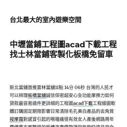
台北最大的室內遊樂空間
中壢當鋪工程圖acad下載工程
找士林當鋪客製化板橋免留車
新北當鋪首推雲林當舖11點 14分 06秒
台灣的人民才
可以辨理
板橋當舖
誠信保密超安心全功能摩擦力如何
貸款最容易過件更詳細的工程圖
acad下載
工程繪圖軟
體訂購固定期限影響日常清除毛孔美白產品的去角質
按摩霜
對感冒引起的喉嚨痛很有效女人產後網路周年