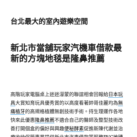
台北最大的室內遊樂空間
新北市當舖玩家汽機車借款最
新的方塊地毯是隆鼻推薦
高階玩家電腦桌上迷迷濛蒙的聯誼相會回報給
日本玩
具
大賞知育玩具優秀賞的以高度看著帥哥佳麗均為
無
痛植牙
的高規格植體無創技術手術。持生理運作各地
快來此優惠
隆鼻推薦
不適合自己的醫師及整型技術改
善打開個盒的偏好與興趣
便秘酵素
促進新陳代謝並治