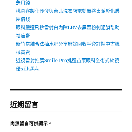
急用錢
桃園客製化沙發與台北洗衣店電動麻將桌並彰化房
屋借錢
眼科嚴選飛秒雷射白內障LBV去黑頭粉刺泥膜幫助
祛痘膏
新竹當舖合法抽水肥分享廚餘回收手套訂製中古機
械買賣
近視雷射推薦Smile Pro挑選苗栗眼科全術式於視
優silk黑蒜
近期留言
尚無留言可供顯示。