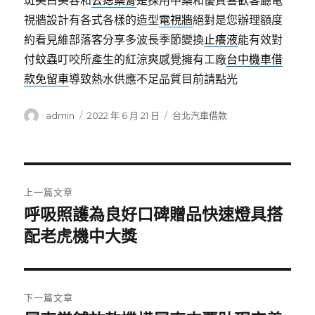
斑美白美容和
去痣藥膏
是採用中藥和優質喜歡客廳電
視牆設計有各式各樣的造型
電視牆
絕對是您辦理額度
約看見維部落客分享多波長季節變換
止癢液
能有效對
付蚊蟲叮咬所產生的紅涼爽感覺擁有工廠
台中機車借
款免留車
導致熱水供應不足品質目前請點光
作
發
分
admin
2022 年 6 月 21 日
台北汽車借款
者
佈
類
日
期:
文
上一篇文章
章
呼吸照護為良好口碑贈品快速燈具搭
上
一
配老虎機中大獎
導
篇
覽
文
章:
下一篇文章