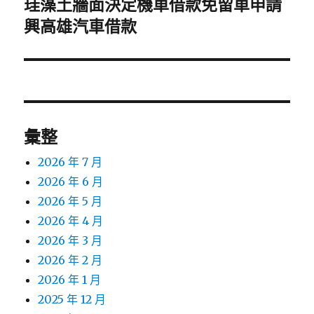
珪藻土牆面決定機車借款免留車申請
下
一
興高雄汽車借款
篇
文
章:
彙整
2026 年 7 月
2026 年 6 月
2026 年 5 月
2026 年 4 月
2026 年 3 月
2026 年 2 月
2026 年 1 月
2025 年 12 月