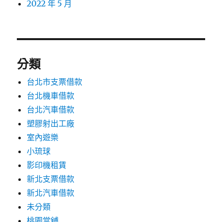
2022 年 5 月
分類
台北市支票借款
台北機車借款
台北汽車借款
塑膠射出工廠
室內遊樂
小琉球
影印機租賃
新北支票借款
新北汽車借款
未分類
桃園當舖