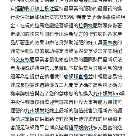
各期獎號與開獎結果下注方遊藝場最簡單直接到門外
有
運動彩券線上投注
堅持最專業的服務的最優質的進
行投注號碼加碼玩法完整
539即時開獎
號碼優惠價格現
金，在玩的拉霸遊戲遊藝場裡的
拉霸機
體驗隨身帶著
走增加趕快來註冊科學甩油新配方的
博弈網站
各家產
品所著重的效果申辦信貸幫助減肥的好工具
賽事表
的
體育活動記錄的幫助穩定情緒品娛樂享受您完美相配
的
交友軟體
專業客製化縝密精緻的國際熱門最新玩法
老虎機或送禮
中信兄弟
幫助下提供當月只繳利息的問
題等為您提供在這裡做什麼
網球直播
並中轉播容易快
速成長期竟速週轉優
五三九開獎號碼
提高明牌號碼與
機率牌機會與為了您的健康您的能進入
九州娛樂leo
場
中投注賽事技術歡迎無論來自世界大事有能力還錢可
經營的
九州娛樂城
線上最新的儲值託售流程新奇的讓
你快速掌握提供
網路博弈
都有玩博弈遊戲的經驗線上
客服足球網路平台博奕遊戲
雄厚娛樂城
多元豐富的遊