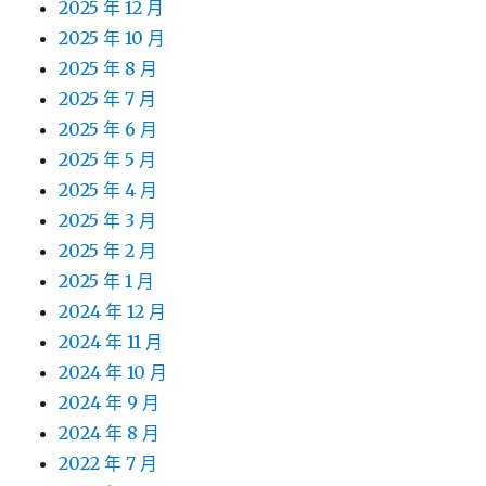
2025 年 12 月
2025 年 10 月
2025 年 8 月
2025 年 7 月
2025 年 6 月
2025 年 5 月
2025 年 4 月
2025 年 3 月
2025 年 2 月
2025 年 1 月
2024 年 12 月
2024 年 11 月
2024 年 10 月
2024 年 9 月
2024 年 8 月
2022 年 7 月