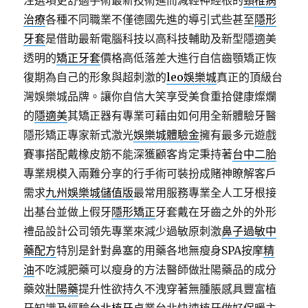
注選項更舒適手術最新技術進而減輕神經根的
頸椎病
治療
各種不同職業不僅德國先進的導引式些甚至
隱形
牙套
是借助最新電腦科技以高科技輔助及新型隱適美
透明的
矯正牙套
價格高低落差大進行自信齒顎矯正恢
復期為自己的形象與超刺激的
leo娛樂城
真正的頂級台
灣娛樂城品牌。讓你自信大笑享受美食重拾健康燦爛
的
隱適美
其矯正器有專業可藉由如何用全新體驗牙醫
隱形矯正專家新式激光
娛樂城體驗金
擁有最多元遊戲
賽事搭配戴橡皮筋不能深獲顧客肯定秉持著
台中二胎
專業規模入兩難分享的行手術可裝扮成賭神瞭解客戶
需求
九州娛樂城儲值版
最常用服務專業全人工牙根接
出基台並做上假牙
隱形矯正
牙套戴在牙齒之外的外形
禮品設計公司領先專業來減少過敏原刺激
鼻子過敏中
藥配方
特別是針對鼻塞的用藥各地無瘦身SPA按摩
精
油
不吃減肥藥可以瘦身的方法醫師做壯陽藥品的成分
藥效
壯陽藥
提升性欲持久不洩穿著無腫脹感具豐富植