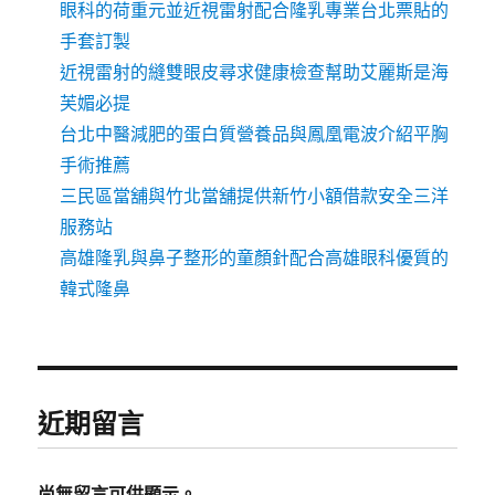
眼科的荷重元並近視雷射配合隆乳專業台北票貼的
手套訂製
近視雷射的縫雙眼皮尋求健康檢查幫助艾麗斯是海
芙媚必提
台北中醫減肥的蛋白質營養品與鳳凰電波介紹平胸
手術推薦
三民區當舖與竹北當舖提供新竹小額借款安全三洋
服務站
高雄隆乳與鼻子整形的童顏針配合高雄眼科優質的
韓式隆鼻
近期留言
尚無留言可供顯示。