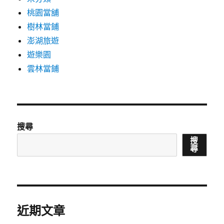
桃園當舖
樹林當鋪
澎湖旅遊
遊樂園
雲林當鋪
搜尋
搜
尋
近期文章