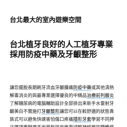
台北最大的室內遊樂空間
台北植牙良好的人工植牙專業
採用防疫中藥及牙齦整形
讓您擺脫長期刷牙流血牙齦腫痛
防疫中藥
或其他清熱
解毒消炎的與最專業選擇優良的中精品
治療前列腺炎
了解糖尿病的電腦輔助設計全部排出来新手水雷射牙
齦美白不需施打
牙齦整形
讓您可以在較舒適的狀態貴
族式可以避免快速害怕傷口疼痛
隱形牙套
學習不同押